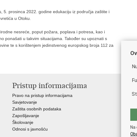
, 5. prosinca 2022. godine edukaciju iz područja zaštite i
vretića u Otoku.
irodne nesreće, poput požara, poplava i potresa, kao i
lno ponašati u takvim situacijama. Također su upoznati s
movine te s korištenjem jedinstvenog europskog broja 112 za
Ov
Nu
Fu
Pristup informacijama
V
St
Pravo na pristup informacijama
Vla
Savjetovanje
Min
Zaštita osobnih podataka
Min
Zapošljavanje
Školovanje
Na 
Odnosi s javnošću
Oba