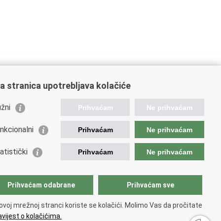
a stranica upotrebljava kolačiće
žni
Prihvaćam
Ne prihvaćam
nkcionalni
Prihvaćam
Ne prihvaćam
ažne poveznice
atistički
Prihvaćam
Ne prihvaćam
da Republike Hrvatske
istarstvo unutarnjih poslova
istarstvo obrane
Prihvaćam odabrane
Prihvaćam sve
ovoj mrežnoj stranci koriste se kolačići. Molimo Vas da pročitate
vijest o kolačićima.