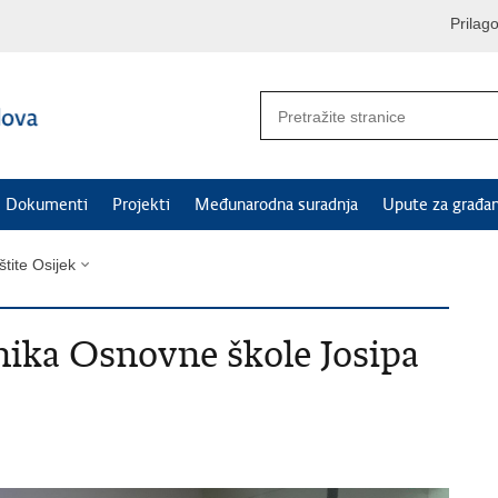
Prilag
Dokumenti
Projekti
Međunarodna suradnja
Upute za građa
štite Osijek
ika Osnovne škole Josipa