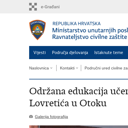
Preskoči
na
glavni
sadržaj
Vijesti
Područja djelovanja
Istaknute teme
Naslovnica
Kontakti
Područni ured civilne za
Održana edukacija učen
Lovretića u Otoku
Galerija fotografija