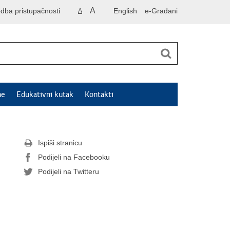
A
odba pristupačnosti
English
e-Građani
A
ne
Edukativni kutak
Kontakti
Ispiši stranicu
Podijeli na Facebooku
Podijeli na Twitteru