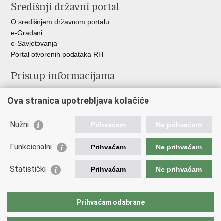
Središnji državni portal
Facebooku
Twitteru
O središnjem državnom portalu
e-Građani
e-Savjetovanja
Portal otvorenih podataka RH
Pristup informacijama
Pravo na pristup informacijama
Ova stranica upotrebljava kolačiće
Savjetovanje
Zaštita osobnih podataka
Zapošljavanje
Nužni
Prihvaćam
Ne prihvaćam
Školovanje
Odnosi s javnošću
Funkcionalni
Prihvaćam
Ne prihvaćam
Važne poveznice
Statistički
Prihvaćam
Ne prihvaćam
Vlada Republike Hrvatske
Ministarstvo unutarnjih poslova
Prihvaćam odabrane
Ministarstvo obrane