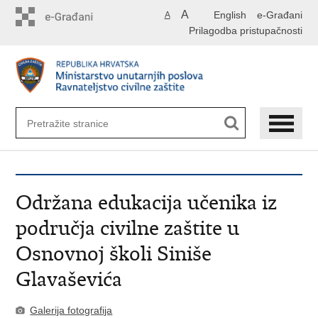
Preskoči
A
English
e-Građani
A
na
Prilagodba pristupačnosti
glavni
sadržaj
Održana edukacija učenika iz
područja civilne zaštite u
Osnovnoj školi Siniše
Glavaševića
Galerija fotografija