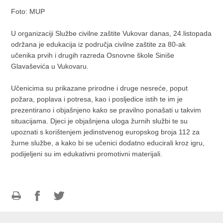
Foto: MUP
U organizaciji Službe civilne zaštite Vukovar danas, 24.listopada
održana je edukacija iz područja civilne zaštite za 80-ak
učenika prvih i drugih razreda Osnovne škole Siniše
Glavaševića u Vukovaru.
Učenicima su prikazane prirodne i druge nesreće, poput
požara, poplava i potresa, kao i posljedice istih te im je
prezentirano i objašnjeno kako se pravilno ponašati u takvim
situacijama. Djeci je objašnjena uloga žurnih službi te su
upoznati s korištenjem jedinstvenog europskog broja 112 za
žurne službe, a kako bi se učenici dodatno educirali kroz igru,
podijeljeni su im edukativni promotivni materijali.
Ispiši
Podijeli
Podijeli
stranicu
na
na