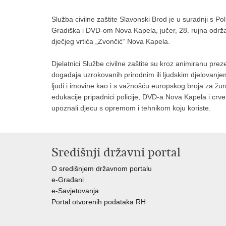
Služba civilne zaštite Slavonski Brod je u suradnji 
Gradiška i DVD-om Nova Kapela, jučer, 28. rujna održ
dječjeg vrtića „Zvončić“ Nova Kapela.
Djelatnici Službe civilne zaštite su kroz animiranu pre
događaja uzrokovanih prirodnim ili ljudskim djelovanjem
ljudi i imovine kao i s važnošću europskog broja za žu
edukacije pripadnici policije, DVD-a Nova Kapela i crven
upoznali djecu s opremom i tehnikom koju koriste.
Središnji državni portal
O središnjem državnom portalu
e-Građani
e-Savjetovanja
Portal otvorenih podataka RH