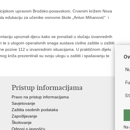
s Policijskom upravom Brodsko-posavskom, Crvenim križem Nova
ala edukaciju za učenike osnovne škole „Antun Mihanović“ i
zentaciju upoznali djecu kako se ponašati u slučaju izvanrednih
 te s ulogom operativnih snaga sustava civilne zaštite u zaštiti
rne pozive 112 u izvanrednim situacijama. U praktičnom dijelu
og križa prezentirali su svoju ulogu u zaštiti i spašavanju te
Ov
Nu
Fu
Pristup informacijama
V
St
Pravo na pristup informacijama
Vla
Savjetovanje
Min
Zaštita osobnih podataka
Min
Zapošljavanje
Školovanje
Na 
Odnosi s javnošću