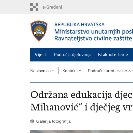
Preskoči
na
glavni
sadržaj
Vijesti
Područja djelovanja
Istaknute teme
Naslovnica
Kontakti
Područni ured civilne za
Održana edukacija dje
Mihanović“ i dječjeg v
Galerija fotografija