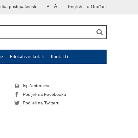
A
odba pristupačnosti
English
e-Građani
A
ne
Edukativni kutak
Kontakti
Ispiši stranicu
Podijeli na Facebooku
Podijeli na Twitteru