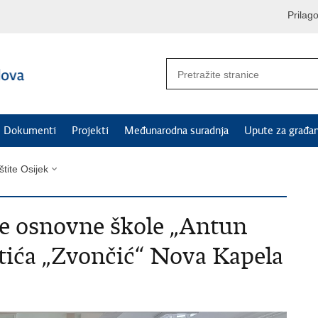
Prilag
Dokumenti
Projekti
Međunarodna suradnja
Upute za građa
štite Osijek
ce osnovne škole „Antun
rtića „Zvončić“ Nova Kapela