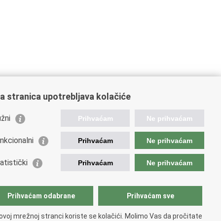
a stranica upotrebljava kolačiće
žni
Prihvaćam
Ne prihvaćam
nkcionalni
Prihvaćam
Ne prihvaćam
ažne poveznice
atistički
Prihvaćam
Ne prihvaćam
da Republike Hrvatske
istarstvo unutarnjih poslova
istarstvo obrane
Prihvaćam odabrane
Prihvaćam sve
ovoj mrežnoj stranci koriste se kolačići. Molimo Vas da pročitate