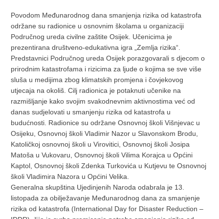
Povodom Međunarodnog dana smanjenja rizika od katastrofa
održane su radionice u osnovnim školama u organizaciji
Područnog ureda civilne zaštite Osijek. Učenicima je
prezentirana društveno-edukativna igra „Zemlja rizika“.
Predstavnici Područnog ureda Osijek porazgovarali s djecom o
prirodnim katastrofama i rizicima za ljude o kojima se sve više
sluša u medijima zbog klimatskih promjena i čovjekovog
utjecaja na okoliš. Cilj radionica je potaknuti učenike na
razmišljanje kako svojim svakodnevnim aktivnostima već od
danas sudjelovati u smanjenju rizika od katastrofa u
budućnosti. Radionice su održane Osnovnoj školi Višnjevac u
Osijeku, Osnovnoj školi Vladimir Nazor u Slavonskom Brodu,
Katoličkoj osnovnoj školi u Virovitici, Osnovnoj školi Josipa
Matoša u Vukovaru, Osnovnoj školi Vilima Korajca u Općini
Kaptol, Osnovnoj školi Zdenka Turkovića u Kutjevu te Osnovnoj
školi Vladimira Nazora u Općini Velika.
Generalna skupština Ujedinjenih Naroda odabrala je 13.
listopada za obilježavanje Međunarodnog dana za smanjenje
rizika od katastrofa (International Day for Disaster Reduction –