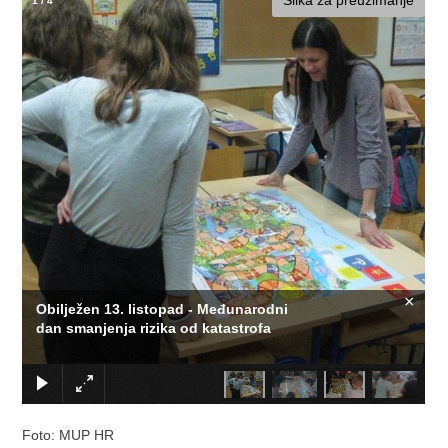
Slika za preuzimanje
1
/
4
×
Obilježen 13. listopad - Međunarodni
dan smanjenja rizika od katastrofa
Foto: MUP HR