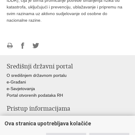
IDDR), čija je svrha promicanje potrebe smanjenja rizika od
katastrofa, uključujući i prevenciju, ublažavanje i pripremu na
svim razinama uz aktivno sudjelovanje od osobne do
nacionalne razine.
Ispiši
Podijeli
Podijeli
stranicu
na
na
Središnji državni portal
Facebooku
Twitteru
O središnjem državnom portalu
e-Građani
e-Savjetovanja
Portal otvorenih podataka RH
Pristup informacijama
Pravo na pristup informacijama
Ova stranica upotrebljava kolačiće
Savjetovanje
Zaštita osobnih podataka