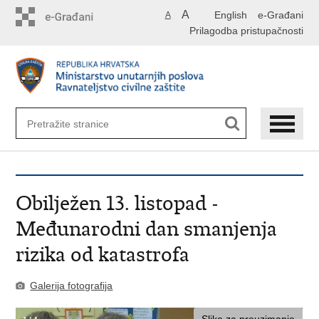
Preskoči
A
English
e-Građani
A
na
Prilagodba pristupačnosti
glavni
sadržaj
Obilježen 13. listopad -
Međunarodni dan smanjenja
rizika od katastrofa
Galerija fotografija