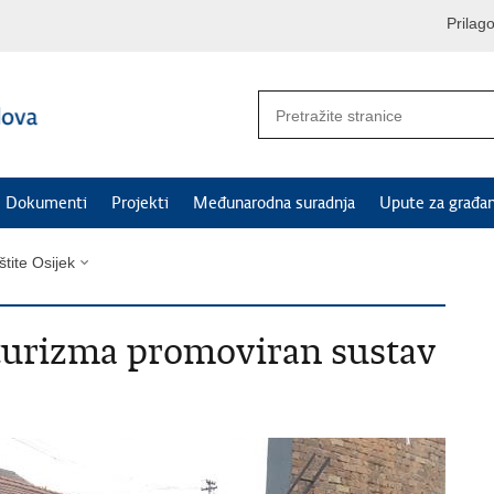
Prilag
Dokumenti
Projekti
Međunarodna suradnja
Upute za građa
štite Osijek
turizma promoviran sustav