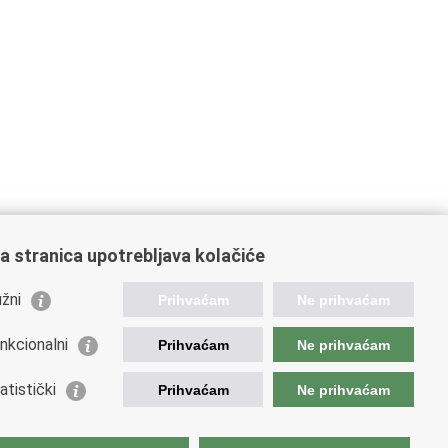
a stranica upotrebljava kolačiće
žni
Prihvaćam
Ne prihvaćam
nkcionalni
Prihvaćam
Ne prihvaćam
ažne poveznice
atistički
Prihvaćam
Ne prihvaćam
da Republike Hrvatske
istarstvo unutarnjih poslova
istarstvo obrane