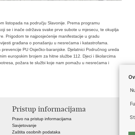
om listopada na području Slavonije. Prema programu
 koji se i inače održava svake prve subote u mjesecu, te okuplja
i šire. Prigodom te najposjećenije manifestacije u gradu
a svijesti građana o ponašanju u nesrećama i katastrofama.
m prevencije PU Osječko-baranjske. Djelatnici Područnog ureda
tvenim europskim brojem za hitne službe 112. Djeci i školarcima
 potresa, požara te službi koje nam pomažu u nesrećama i
Ov
Nu
Fu
Pristup informacijama
V
St
Pravo na pristup informacijama
Vla
Savjetovanje
Min
Zaštita osobnih podataka
Min