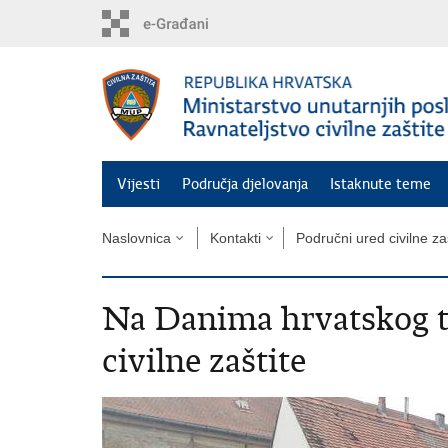
Preskoči
na
glavni
sadržaj
Vijesti
Područja djelovanja
Istaknute teme
Naslovnica
Kontakti
Područni ured civilne za
Na Danima hrvatskog 
civilne zaštite