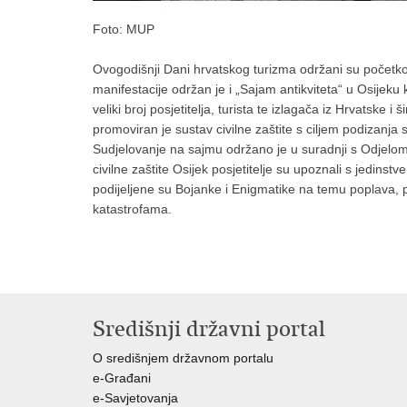
Foto: MUP
Ovogodišnji Dani hrvatskog turizma održani su početk
manifestacije održan je i „Sajam antikviteta“ u Osijeku
veliki broj posjetitelja, turista te izlagača iz Hrvatske 
promoviran je sustav civilne zaštite s ciljem podizanj
Sudjelovanje na sajmu održano je u suradnji s Odjelo
civilne zaštite Osijek posjetitelje su upoznali s jedins
podijeljene su Bojanke i Enigmatike na temu poplava,
katastrofama.
Središnji državni portal
O središnjem državnom portalu
e-Građani
e-Savjetovanja