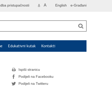
A
odba pristupačnosti
English
e-Građani
A
ne
Edukativni kutak
Kontakti
Ispiši stranicu
Podijeli na Facebooku
Podijeli na Twitteru