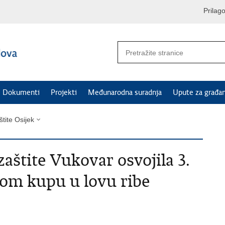
Prilag
Dokumenti
Projekti
Međunarodna suradnja
Upute za građa
štite Osijek
zaštite Vukovar osvojila 3.
nom kupu u lovu ribe