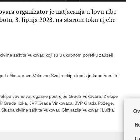
ara organizator je natjacanja u lovu ribe
otu, 3. lipnja 2023. na starom toku rijeke
civilne zaštite Vukovar, koji su u ukupnom poretku zauzeli
go Lučke uprave Vukovar. Svaka ekipa imala je kapetana i tri
3 ekipe Javne vatrogasne postrojbe Grada Vukovara, 2 ekipe
VP Grada Iloka, JVP Grada Vinkovaca, JVP Grada Požege,
Služba civilne zaštite Vukovar, Gimnazija Vukovar i Lučka
Ov
Nu
Fu