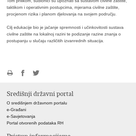
Tom prilikom, sudionici su upoznati sa sustavom civilne zaštite,
taktikom i operativnim postupcima, mjerama civilne zaštite,
procjenom rizika i planom djelovanja na svojem području.
Cilj edukacije bio je jačanje spremnosti i učinkovitosti sustava
civilne zaštite na lokalnoj razini te podizanje razine znanja o
postupanju u slučaju različitih izvanrednih situacija.
Ispiši
Podijeli
Podijeli
stranicu
na
na
Središnji državni portal
Facebooku
Twitteru
O središnjem državnom portalu
e-Građani
e-Savjetovanja
Portal otvorenih podataka RH