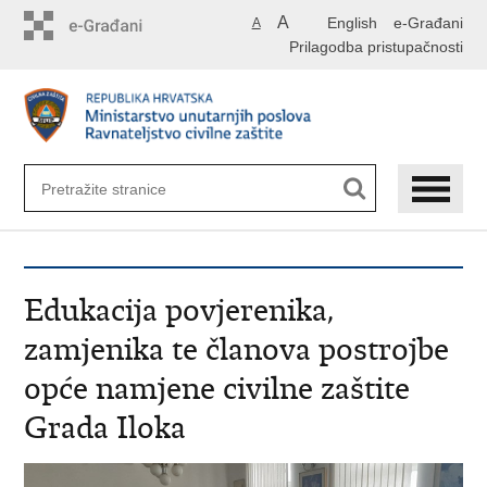
Preskoči
A
English
e-Građani
A
na
Prilagodba pristupačnosti
glavni
sadržaj
Edukacija povjerenika,
zamjenika te članova postrojbe
opće namjene civilne zaštite
Grada Iloka