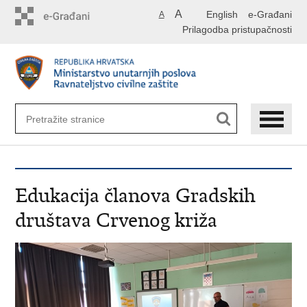
Preskoči
A
English
e-Građani
A
na
Prilagodba pristupačnosti
glavni
sadržaj
​Edukacija članova Gradskih
društava Crvenog križa