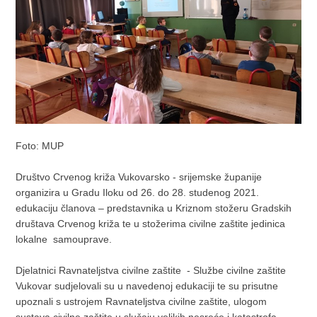
Foto: MUP
Društvo Crvenog križa Vukovarsko - srijemske županije
organizira u Gradu Iloku od 26. do 28. studenog 2021.
edukaciju članova – predstavnika u Kriznom stožeru Gradskih
društava Crvenog križa te u stožerima civilne zaštite jedinica
lokalne samouprave.
Djelatnici Ravnateljstva civilne zaštite - Službe civilne zaštite
Vukovar sudjelovali su u navedenoj edukaciji te su prisutne
upoznali s ustrojem Ravnateljstva civilne zaštite, ulogom
sustava civilne zaštite u slučaju velikih nesreće i katastrofa,