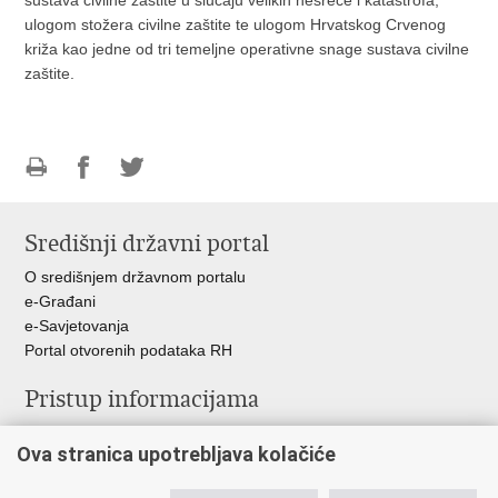
ulogom stožera civilne zaštite te ulogom Hrvatskog Crvenog
križa kao jedne od tri temeljne operativne snage sustava civilne
zaštite.
Ispiši
Podijeli
Podijeli
stranicu
na
na
Središnji državni portal
Facebooku
Twitteru
O središnjem državnom portalu
e-Građani
e-Savjetovanja
Portal otvorenih podataka RH
Pristup informacijama
Pravo na pristup informacijama
Ova stranica upotrebljava kolačiće
Savjetovanje
Zaštita osobnih podataka