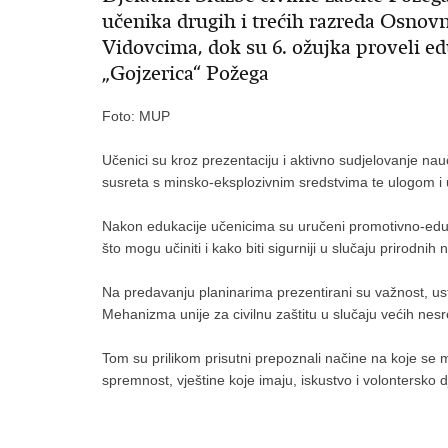
učenika drugih i trećih razreda Osnovn
Vidovcima, dok su 6. ožujka proveli e
„Gojzerica“ Požega
Foto: MUP
Učenici su kroz prezentaciju i aktivno sudjelovanje nau
susreta s minsko-eksplozivnim sredstvima te ulogom i
Nakon edukacije učenicima su uručeni promotivno-edukat
što mogu učiniti i kako biti sigurniji u slučaju prirodnih
Na predavanju planinarima prezentirani su važnost, ustr
Mehanizma unije za civilnu zaštitu u slučaju većih nesr
Tom su prilikom prisutni prepoznali načine na koje se mog
spremnost, vještine koje imaju, iskustvo i volontersko d