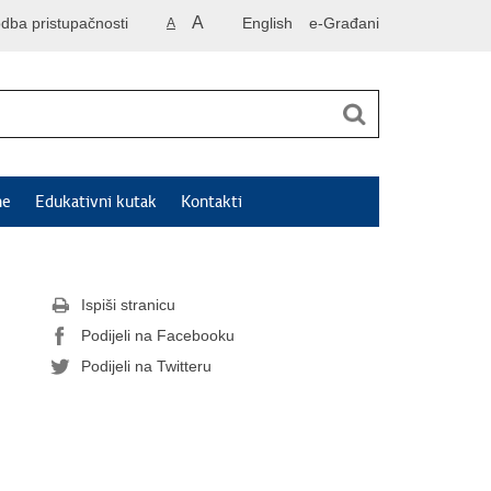
A
odba pristupačnosti
English
e-Građani
A
ne
Edukativni kutak
Kontakti
Ispiši stranicu
Podijeli na Facebooku
Podijeli na Twitteru