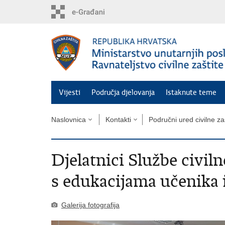
Preskoči
na
glavni
sadržaj
Vijesti
Područja djelovanja
Istaknute teme
Naslovnica
Kontakti
Područni ured civilne za
Djelatnici Službe civiln
s edukacijama učenika 
Galerija fotografija