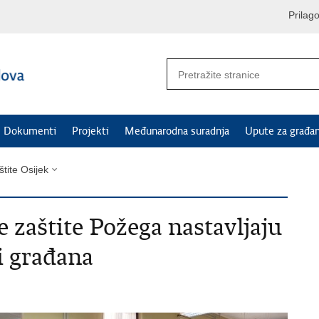
Prilag
Dokumenti
Projekti
Međunarodna suradnja
Upute za građa
štite Osijek
e zaštite Požega nastavljaju
i građana