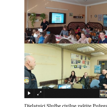
Djelatnici Službe civilne zaštite Požega