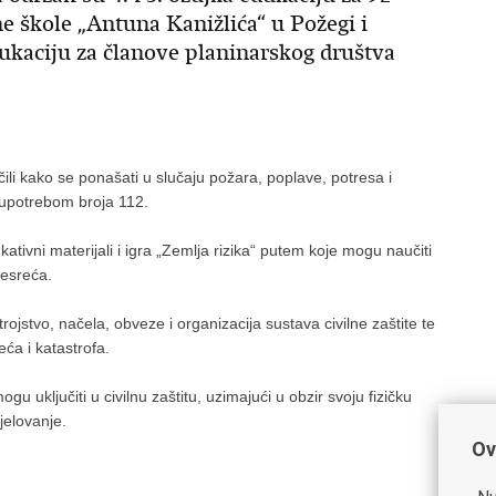
e škole „Antuna Kanižlića“ u Požegi i
dukaciju za članove planinarskog društva
čili kako se ponašati u slučaju požara, poplave, potresa i
 upotrebom broja 112.
ivni materijali i igra „Zemlja rizika“ putem koje mogu naučiti
 nesreća.
ojstvo, načela, obveze i organizacija sustava civilne zaštite te
eća i katastrofa.
u uključiti u civilnu zaštitu, uzimajući u obzir svoju fizičku
jelovanje.
Ov