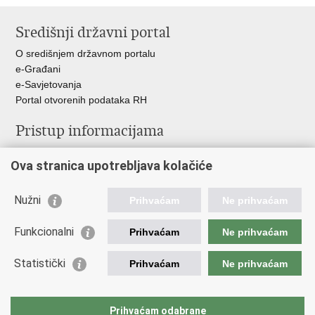
stranicu
na
na
Središnji državni portal
Facebooku
Twitteru
O središnjem državnom portalu
e-Građani
e-Savjetovanja
Portal otvorenih podataka RH
Pristup informacijama
Pravo na pristup informacijama
Ova stranica upotrebljava kolačiće
Savjetovanje
Zaštita osobnih podataka
Zapošljavanje
Nužni
Prihvaćam
Ne prihvaćam
Školovanje
Odnosi s javnošću
Funkcionalni
Prihvaćam
Ne prihvaćam
Važne poveznice
Statistički
Prihvaćam
Ne prihvaćam
Vlada Republike Hrvatske
Ministarstvo unutarnjih poslova
Prihvaćam odabrane
Ministarstvo obrane