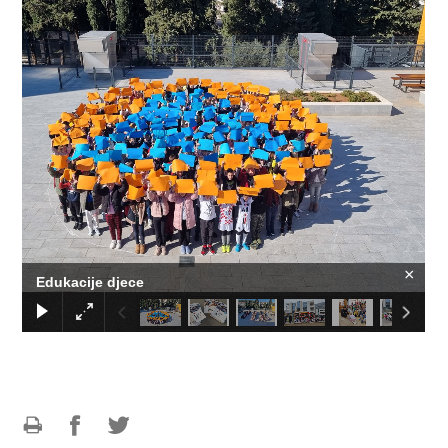
×
Edukacije djece
Ispiši
Podijeli
Podijeli