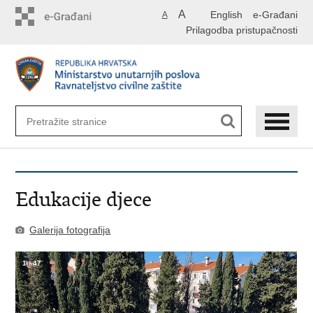
Preskoči
A
English
e-Građani
A
na
Prilagodba pristupačnosti
glavni
sadržaj
Edukacije djece
Galerija fotografija
1
/
47