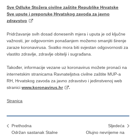
Sve Odluke Stožera civilne zaštite Republike Hrvatske
Sve upute i preporuke Hrvatskog zavoda za javno
zdravstvo
Pridržavanje svih dosad donesenih mjera i uputa je od ključne
važnosti, jer odgovornim ponašanjem možemo smanjiti širenje
zaraze koronavirusa. Svatko mora biti svjestan odgovornosti za
vlastito zdravlje, zdravlje obitelji i sugrađana.
Također, informacije vezane uz koronavirus možete pronaći na
internetskim stranicama Ravnateljstva civilne zaštite MUP-a
RH, Hrvatskog zavoda za javno zdravstvo i jedinstvenoj web
stranici
www.koronavirus.hr
.
Stranica
Prethodna
Sljedeća
Održan sastanak Stalne
Olujno nevrijeme na