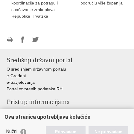
koordinacije za potragu i
području više županija
spašavanje zrakoplova
Republike Hrvatske
Ispiši
Podijeli
Podijeli
stranicu
na
na
Središnji državni portal
Facebooku
Twitteru
O središnjem državnom portalu
e-Građani
e-Savjetovanja
Portal otvorenih podataka RH
Pristup informacijama
Pravo na pristup informacijama
Ova stranica upotrebljava kolačiće
Savjetovanje
Zaštita osobnih podataka
Zapošljavanje
Nužni
Prihvaćam
Ne prihvaćam