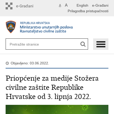
Preskoči
A
English
e-Građani
A
na
Prilagodba pristupačnosti
glavni
sadržaj
Objavljeno: 03.06.2022.
Priopćenje za medije Stožera
civilne zaštite Republike
Hrvatske od 3. lipnja 2022.