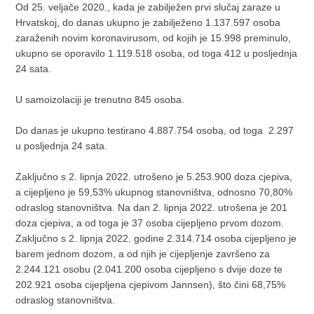
Od 25. veljače 2020., kada je zabilježen prvi slučaj zaraze u
Hrvatskoj, do danas ukupno je zabilježeno 1.137.597 osoba
zaraženih novim koronavirusom, od kojih je 15.998 preminulo,
ukupno se oporavilo 1.119.518 osoba, od toga 412 u posljednja
24 sata.
U samoizolaciji je trenutno 845 osoba.
Do danas je ukupno testirano 4.887.754 osoba, od toga 2.297
u posljednja 24 sata.
Zaključno s 2. lipnja 2022. utrošeno je 5.253.900 doza cjepiva,
a cijepljeno je 59,53% ukupnog stanovništva, odnosno 70,80%
odraslog stanovništva. Na dan 2. lipnja 2022. utrošena je 201
doza cjepiva, a od toga je 37 osoba cijepljeno prvom dozom.
Zaključno s 2. lipnja 2022. godine 2.314.714 osoba cijepljeno je
barem jednom dozom, a od njih je cijepljenje završeno za
2.244.121 osobu (2.041.200 osoba cijepljeno s dvije doze te
202.921 osoba cijepljena cjepivom Jannsen), što čini 68,75%
odraslog stanovništva.