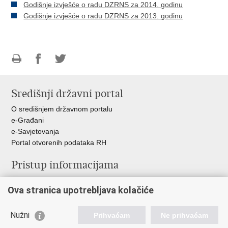
Godišnje izvješće o radu DZRNS za 2014. godinu
Godišnje izvješće o radu DZRNS za 2013. godinu
Ispiši
Podijeli
Podijeli
stranicu
na
na
Središnji državni portal
Facebooku
Twitteru
O središnjem državnom portalu
e-Građani
e-Savjetovanja
Portal otvorenih podataka RH
Pristup informacijama
Pravo na pristup informacijama
Ova stranica upotrebljava kolačiće
Savjetovanje
Zaštita osobnih podataka
Zapošljavanje
Nužni
Prihvaćam
Ne prihvaćam
Školovanje