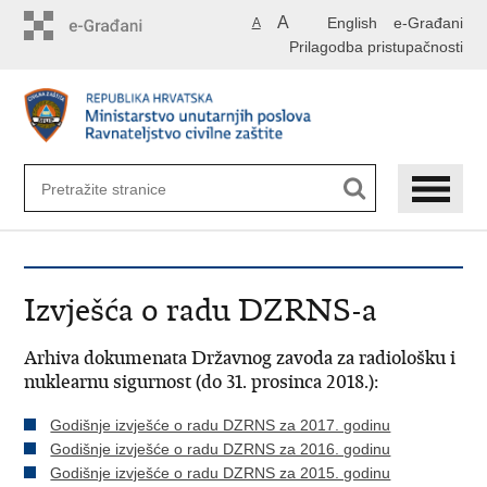
Preskoči
A
English
e-Građani
A
na
Prilagodba pristupačnosti
glavni
sadržaj
Izvješća o radu DZRNS-a
Arhiva dokumenata Državnog zavoda za radiološku i
nuklearnu sigurnost (do 31. prosinca 2018.):
Godišnje izvješće o radu DZRNS za 2017. godinu
Godišnje izvješće o radu DZRNS za 2016. godinu
Godišnje izvješće o radu DZRNS za 2015. godinu