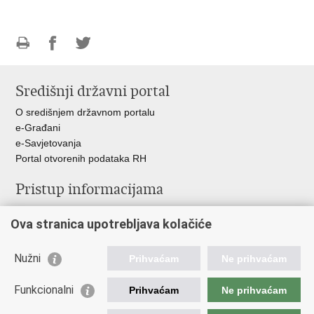
Ispiši
Podijeli
Podijeli
stranicu
na
na
Središnji državni portal
Facebooku
Twitteru
O središnjem državnom portalu
e-Građani
e-Savjetovanja
Portal otvorenih podataka RH
Pristup informacijama
Pravo na pristup informacijama
Ova stranica upotrebljava kolačiće
Savjetovanje
Zaštita osobnih podataka
Zapošljavanje
Nužni
Prihvaćam
Ne prihvaćam
Školovanje
Odnosi s javnošću
Funkcionalni
Prihvaćam
Ne prihvaćam