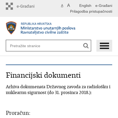
Preskoči
A
English
e-Građani
A
na
Prilagodba pristupačnosti
glavni
sadržaj
Financijski dokumenti
Arhiva dokumenata Državnog zavoda za radiološku i
nuklearnu sigurnost (do 31. prosinca 2018.):
Proračun: