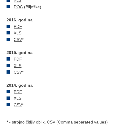
XLS
DOC
(Bilješke)
2016. godina
PDF
XLS
CSV
*
2015. godina
PDF
XLS
CSV
*
2014. godina
PDF
XLS
CSV
*
*
- strojno čitljiv oblik, CSV (Comma separated values)