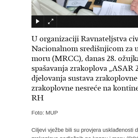
U organizaciji Ravnateljstva civi
Nacionalnom središnjicom za us
moru (MRCC), danas 28. ožujka 
spašavanja zrakoplova „ASAR 2
djelovanja sustava zrakoplovne 
zrakoplovne nesreće na kontine
RH
Foto: MUP
Ciljevi vježbe bili su provjera usklađenosti