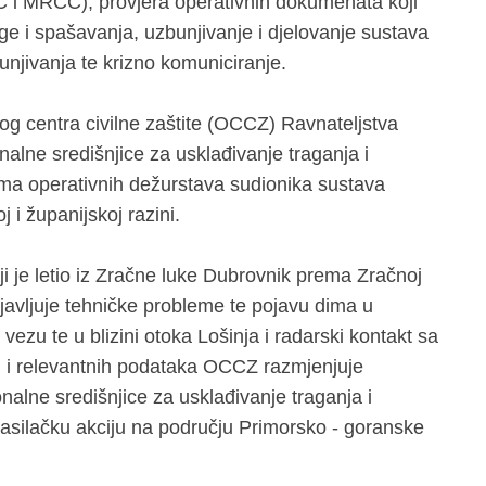
 i MRCC), provjera operativnih dokumenata koji
age i spašavanja, uzbunjivanje i djelovanje sustava
njivanja te krizno komuniciranje.
g centra civilne zaštite (OCCZ) Ravnateljstva
nalne središnjice za usklađivanje traganja i
ma operativnih dežurstava sudionika sustava
 i županijskoj razini.
ji je letio iz Zračne luke Dubrovnik prema Zračnoj
ijavljuje tehničke probleme te pojavu dima u
vezu te u blizini otoka Lošinja i radarski kontakt sa
 i relevantnih podataka OCCZ razmjenjuje
alne središnjice za usklađivanje traganja i
silačku akciju na području Primorsko - goranske