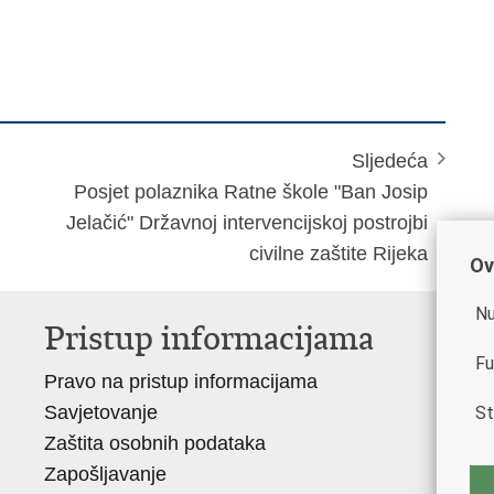
Sljedeća
Posjet polaznika Ratne škole "Ban Josip
Jelačić" Državnoj intervencijskoj postrojbi
civilne zaštite Rijeka
Ov
Nu
Pristup informacijama
V
Fu
Pravo na pristup informacijama
Vl
Savjetovanje
Mi
St
Zaštita osobnih podataka
Mi
Zapošljavanje