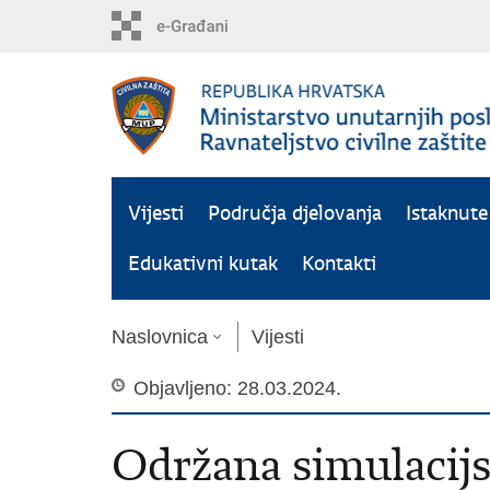
Preskoči
na
glavni
sadržaj
Vijesti
Područja djelovanja
Istaknut
Edukativni kutak
Kontakti
Naslovnica
Vijesti
Objavljeno: 28.03.2024.
Održana simulacij