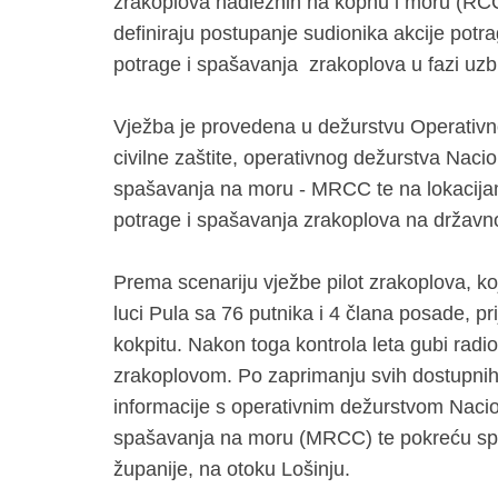
zrakoplova nadležnih na kopnu i moru (RCC
definiraju postupanje sudionika akcije potr
potrage i spašavanja zrakoplova u fazi uzbu
Vježba je provedena u dežurstvu Operativno
civilne zaštite, operativnog dežurstva Nacio
spašavanja na moru - MRCC te na lokacija
potrage i spašavanja zrakoplova na državnoj
Prema scenariju vježbe pilot zrakoplova, ko
luci Pula sa 76 putnika i 4 člana posade, pr
kokpitu. Nakon toga kontrola leta gubi radio 
zrakoplovom. Po zaprimanju svih dostupnih
informacije s operativnim dežurstvom Nacion
spašavanja na moru (MRCC) te pokreću spa
županije, na otoku Lošinju.