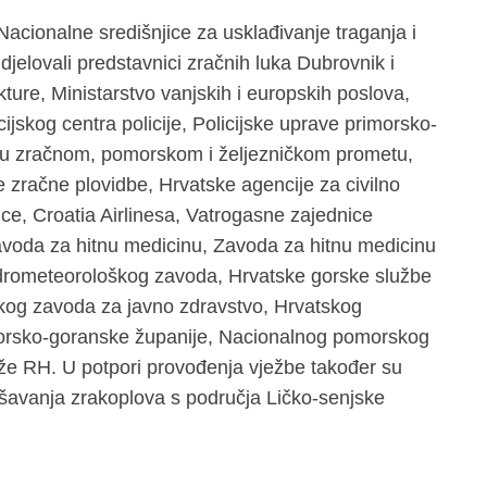
 Nacionalne središnjice za usklađivanje traganja i
djelovali predstavnici zračnih luka Dubrovnik i
kture, Ministarstvo vanjskih i europskih poslova,
skog centra policije, Policijske uprave primorsko-
a u zračnom, pomorskom i željezničkom prometu,
e zračne plovidbe, Hrvatske agencije za civilno
ce, Croatia Airlinesa, Vatrogasne zajednice
voda za hitnu medicinu, Zavoda za hitnu medicinu
drometeorološkog zavoda, Hrvatske gorske službe
kog zavoda za javno zdravstvo, Hrvatskog
morsko-goranske županije, Nacionalnog pomorskog
že RH. U potpori provođenja vježbe također su
pašavanja zrakoplova s područja Ličko-senjske