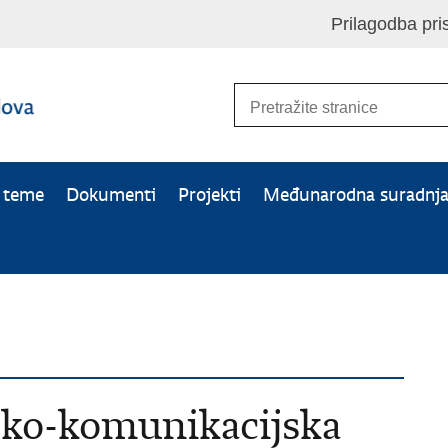
Prilagodba pri
e teme
Dokumenti
Projekti
Međunarodna suradnj
sko-komunikacijska