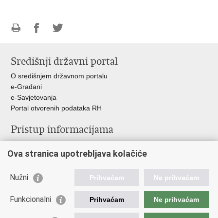
Ispiši
Podijeli
Podijeli
stranicu
na
na
Središnji državni portal
Facebooku
Twitteru
O središnjem državnom portalu
e-Građani
e-Savjetovanja
Portal otvorenih podataka RH
Pristup informacijama
Pravo na pristup informacijama
Ova stranica upotrebljava kolačiće
Savjetovanje
Zaštita osobnih podataka
Zapošljavanje
Nužni
Prihvaćam
Ne prihvaćam
Školovanje
Odnosi s javnošću
Funkcionalni
Prihvaćam
Ne prihvaćam