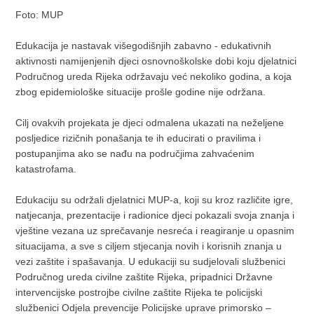
Foto: MUP
Edukacija je nastavak višegodišnjih zabavno - edukativnih
aktivnosti namijenjenih djeci osnovnoškolske dobi koju djelatnici
Područnog ureda Rijeka održavaju već nekoliko godina, a koja
zbog epidemiološke situacije prošle godine nije održana.
Cilj ovakvih projekata je djeci odmalena ukazati na neželjene
posljedice rizičnih ponašanja te ih educirati o pravilima i
postupanjima ako se nađu na područjima zahvaćenim
katastrofama.
Edukaciju su održali djelatnici MUP-a, koji su kroz različite igre,
natjecanja, prezentacije i radionice djeci pokazali svoja znanja i
vještine vezana uz sprečavanje nesreća i reagiranje u opasnim
situacijama, a sve s ciljem stjecanja novih i korisnih znanja u
vezi zaštite i spašavanja. U edukaciji su sudjelovali službenici
Područnog ureda civilne zaštite Rijeka, pripadnici Državne
intervencijske postrojbe civilne zaštite Rijeka te policijski
službenici Odjela prevencije Policijske uprave primorsko –