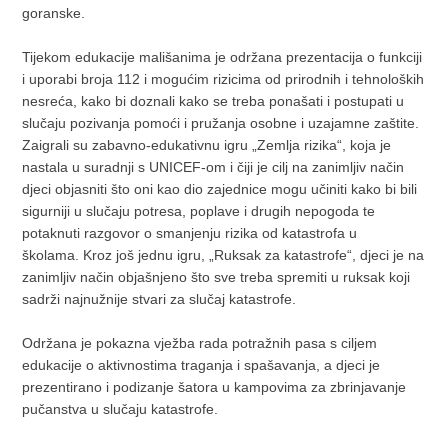
goranske.
Tijekom edukacije mališanima je održana prezentacija o funkciji
i uporabi broja 112 i mogućim rizicima od prirodnih i tehnoloških
nesreća, kako bi doznali kako se treba ponašati i postupati u
slučaju pozivanja pomoći i pružanja osobne i uzajamne zaštite.
Zaigrali su zabavno-edukativnu igru „Zemlja rizika“, koja je
nastala u suradnji s UNICEF-om i čiji je cilj na zanimljiv način
djeci objasniti što oni kao dio zajednice mogu učiniti kako bi bili
sigurniji u slučaju potresa, poplave i drugih nepogoda te
potaknuti razgovor o smanjenju rizika od katastrofa u
školama. Kroz još jednu igru, „Ruksak za katastrofe“, djeci je na
zanimljiv način objašnjeno što sve treba spremiti u ruksak koji
sadrži najnužnije stvari za slučaj katastrofe.
Održana je pokazna vježba rada potražnih pasa s ciljem
edukacije o aktivnostima traganja i spašavanja, a djeci je
prezentirano i podizanje šatora u kampovima za zbrinjavanje
pučanstva u slučaju katastrofe.