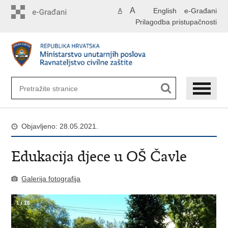
Preskoči
A
English
e-Građani
A
na
Prilagodba pristupačnosti
glavni
sadržaj
Objavljeno: 28.05.2021.
Edukacija djece u OŠ Čavle
Galerija fotografija
1
/
16