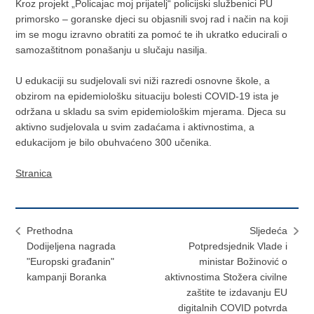
Kroz projekt „Policajac moj prijatelj“ policijski službenici PU
primorsko – goranske djeci su objasnili svoj rad i način na koji
im se mogu izravno obratiti za pomoć te ih ukratko educirali o
samozaštitnom ponašanju u slučaju nasilja.
U edukaciji su sudjelovali svi niži razredi osnovne škole, a
obzirom na epidemiološku situaciju bolesti COVID-19 ista je
održana u skladu sa svim epidemiološkim mjerama. Djeca su
aktivno sudjelovala u svim zadaćama i aktivnostima, a
edukacijom je bilo obuhvaćeno 300 učenika.
Stranica
Prethodna
Sljedeća
Dodijeljena nagrada
Potpredsjednik Vlade i
"Europski građanin"
ministar Božinović o
kampanji Boranka
aktivnostima Stožera civilne
zaštite te izdavanju EU
digitalnih COVID potvrda