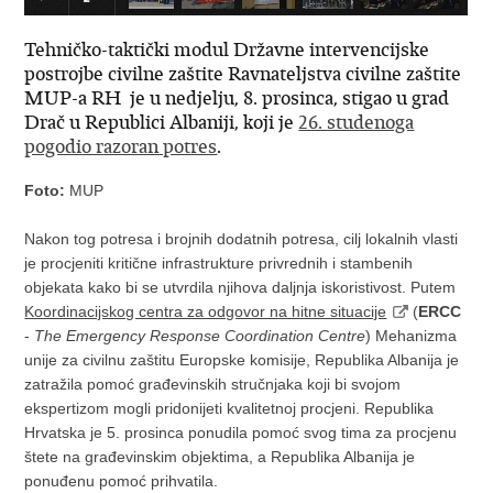
Tehničko-taktički modul Državne intervencijske
postrojbe civilne zaštite Ravnateljstva civilne zaštite
MUP-a RH je u nedjelju, 8. prosinca, stigao u grad
Drač u Republici Albaniji, koji je
26. studenoga
pogodio razoran potres
.
Foto:
MUP
Nakon tog potresa i brojnih dodatnih potresa, cilj lokalnih vlasti
je procjeniti kritične infrastrukture privrednih i stambenih
objekata kako bi se utvrdila njihova daljnja iskoristivost. Putem
Koordinacijskog centra za odgovor na hitne situacije
(
ERCC
-
The Emergency Response Coordination Centre
) Mehanizma
unije za civilnu zaštitu Europske komisije, Republika Albanija je
zatražila pomoć građevinskih stručnjaka koji bi svojom
ekspertizom mogli pridonijeti kvalitetnoj procjeni. Republika
Hrvatska je 5. prosinca ponudila pomoć svog tima za procjenu
štete na građevinskim objektima, a Republika Albanija je
ponuđenu pomoć prihvatila.