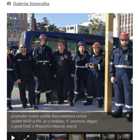
Galerija fotografija
1
/
6
Tehničko-taktički modul Državne intervencijske
×
postrojbe civilne zaštite Ravnateljstva civilne
zaštite MUP-a RH je u nedjelju, 8. prosinca, stigao
u grad Drač u Republici Albaniji, koji je