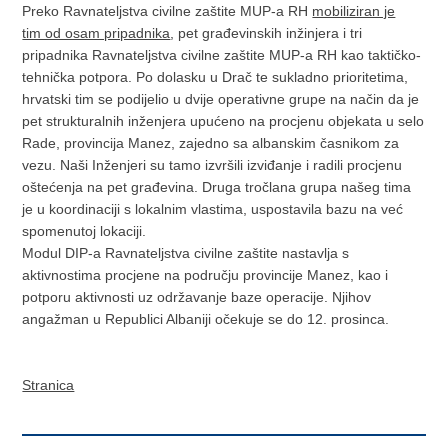
Preko Ravnateljstva civilne zaštite MUP-a RH
mobiliziran je
tim od osam pripadnika
, pet građevinskih inžinjera i tri
pripadnika Ravnateljstva civilne zaštite MUP-a RH kao taktičko-
tehnička potpora. Po dolasku u Drač te sukladno prioritetima,
hrvatski tim se podijelio u dvije operativne grupe na način da je
pet strukturalnih inženjera upućeno na procjenu objekata u selo
Rade, provincija Manez, zajedno sa albanskim časnikom za
vezu. Naši Inženjeri su tamo izvršili izviđanje i radili procjenu
oštećenja na pet građevina. Druga tročlana grupa našeg tima
je u koordinaciji s lokalnim vlastima, uspostavila bazu na već
spomenutoj lokaciji.
Modul DIP-a Ravnateljstva civilne zaštite nastavlja s
aktivnostima procjene na području provincije Manez, kao i
potporu aktivnosti uz održavanje baze operacije. Njihov
angažman u Republici Albaniji očekuje se do 12. prosinca.
Stranica