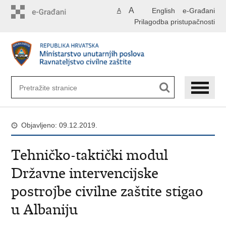
Preskoči
A
English
e-Građani
A
na
Prilagodba pristupačnosti
glavni
sadržaj
Objavljeno: 09.12.2019.
Tehničko-taktički modul
Državne intervencijske
postrojbe civilne zaštite stigao
u Albaniju