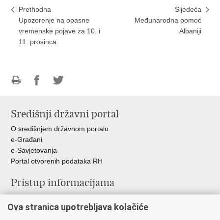
Prethodna
Sljedeća
Upozorenje na opasne
Međunarodna pomoć
vremenske pojave za 10. i
Albaniji
11. prosinca
Ispiši
Podijeli
Podijeli
stranicu
na
na
Središnji državni portal
Facebooku
Twitteru
O središnjem državnom portalu
e-Građani
e-Savjetovanja
Portal otvorenih podataka RH
Pristup informacijama
Pravo na pristup informacijama
Ova stranica upotrebljava kolačiće
Savjetovanje
Zaštita osobnih podataka