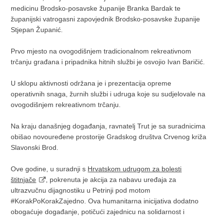
medicinu Brodsko-posavske županije Branka Bardak te
županijski vatrogasni zapovjednik Brodsko-posavske županije
Stjepan Županić.
Prvo mjesto na ovogodišnjem tradicionalnom rekreativnom
trčanju građana i pripadnika hitnih službi je osvojio Ivan Baričić.
U sklopu aktivnosti održana je i prezentacija opreme
operativnih snaga, žurnih službi i udruga koje su sudjelovale na
ovogodišnjem rekreativnom trčanju.
Na kraju današnjeg događanja, ravnatelj Trut je sa suradnicima
obišao novouređene prostorije Gradskog društva Crvenog križa
Slavonski Brod.
Ove godine, u suradnji s
Hrvatskom udrugom za bolesti
štitnjače
, pokrenuta je akcija za nabavu uređaja za
ultrazvučnu dijagnostiku u Petrinji pod motom
#KorakPoKorakZajedno. Ova humanitarna inicijativa dodatno
obogaćuje događanje, potičući zajednicu na solidarnost i