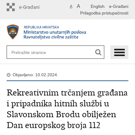
Preskoči
A
English
e-Građani
A
na
Prilagodba pristupačnosti
glavni
sadržaj
Objavljeno: 10.02.2024.
Rekreativnim trčanjem građana
i pripadnika hitnih službi u
Slavonskom Brodu obilježen
Dan europskog broja 112