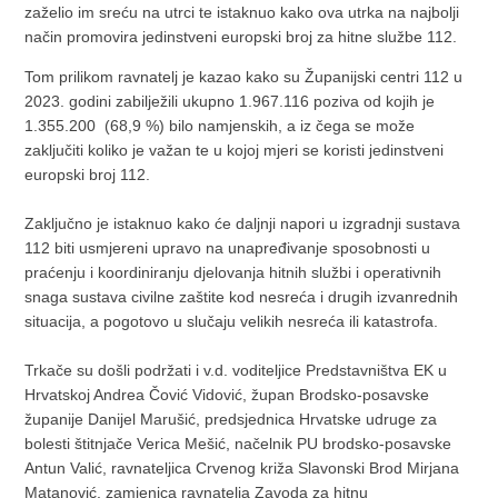
zaželio im sreću na utrci te istaknuo kako ova utrka na najbolji
način promovira jedinstveni europski broj za hitne službe 112.
Tom prilikom ravnatelj je kazao kako su Županijski centri 112 u
2023. godini zabilježili ukupno 1.967.116 poziva od kojih je
1.355.200 (68,9 %) bilo namjenskih, a iz čega se može
zaključiti koliko je važan te u kojoj mjeri se koristi jedinstveni
europski broj 112.
Zaključno je istaknuo kako će daljnji napori u izgradnji sustava
112 biti usmjereni upravo na unapređivanje sposobnosti u
praćenju i koordiniranju djelovanja hitnih službi i operativnih
snaga sustava civilne zaštite kod nesreća i drugih izvanrednih
situacija, a pogotovo u slučaju velikih nesreća ili katastrofa.
Trkače su došli podržati i v.d. voditeljice Predstavništva EK u
Hrvatskoj Andrea Čović Vidović, župan Brodsko-posavske
županije Danijel Marušić, predsjednica Hrvatske udruge za
bolesti štitnjače Verica Mešić, načelnik PU brodsko-posavske
Antun Valić, ravnateljica Crvenog križa Slavonski Brod Mirjana
Matanović, zamjenica ravnatelja Zavoda za hitnu