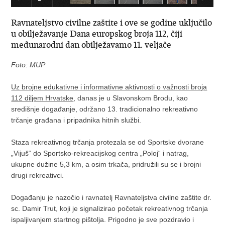
Ravnateljstvo civilne zaštite i ove se godine uključilo
u obilježavanje Dana europskog broja 112, čiji
međunarodni dan obilježavamo 11. veljače
Foto: MUP
Uz brojne edukativne i informativne aktivnosti o važnosti broja
112 diljem Hrvatske
, danas je u Slavonskom Brodu, kao
središnje događanje, održano 13. tradicionalno rekreativno
trčanje građana i pripadnika hitnih službi.
Staza rekreativnog trčanja protezala se od Sportske dvorane
„Vijuš“ do Sportsko-rekreacijskog centra „Poloj“ i natrag,
ukupne dužine 5,3 km, a osim trkača, pridružili su se i brojni
drugi rekreativci.
Događanju je nazočio i ravnatelj Ravnateljstva civilne zaštite dr.
sc. Damir Trut, koji je signalizirao početak rekreativnog trčanja
ispaljivanjem startnog pištolja. Prigodno je sve pozdravio i