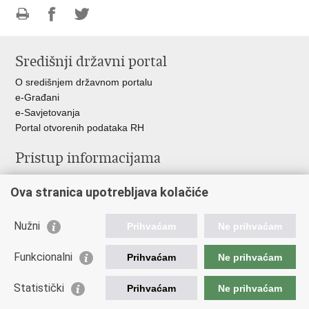
Ispiši
Podijeli
Podijeli
stranicu
na
na
Središnji državni portal
Facebooku
Twitteru
O središnjem državnom portalu
e-Građani
e-Savjetovanja
Portal otvorenih podataka RH
Pristup informacijama
Pravo na pristup informacijama
Ova stranica upotrebljava kolačiće
Savjetovanje
Zaštita osobnih podataka
Zapošljavanje
Nužni
Prihvaćam
Ne prihvaćam
Školovanje
Odnosi s javnošću
Funkcionalni
Prihvaćam
Ne prihvaćam
Važne poveznice
Statistički
Prihvaćam
Ne prihvaćam
Vlada Republike Hrvatske