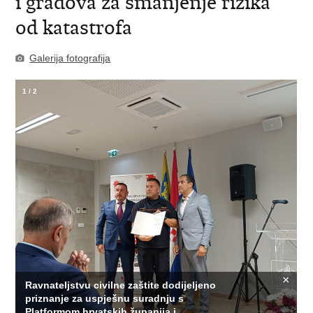
i gradova za smanjenje rizika
od katastrofa
Galerija fotografija
1
/
2
×
Ravnateljstvu civilne zaštite dodijeljeno
priznanje za uspješnu suradnju s
Platformom hrvatskih županija i