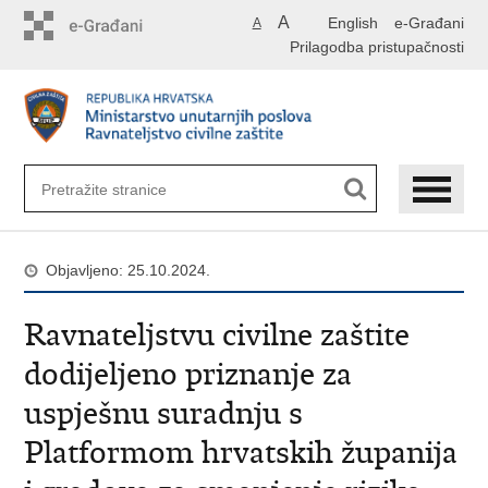
Preskoči
A
English
e-Građani
A
na
Prilagodba pristupačnosti
glavni
sadržaj
Objavljeno: 25.10.2024.
Ravnateljstvu civilne zaštite
dodijeljeno priznanje za
uspješnu suradnju s
Platformom hrvatskih županija