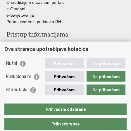
O središnjem državnom portalu
e-Građani
e-Savjetovanja
Portal otvorenih podataka RH
Pristup informacijama
Pravo na pristup informacijama
Ova stranica upotrebljava kolačiće
Savjetovanje
Zaštita osobnih podataka
Zapošljavanje
Nužni
Prihvaćam
Ne prihvaćam
Školovanje
Odnosi s javnošću
Funkcionalni
Prihvaćam
Ne prihvaćam
Važne poveznice
Statistički
Prihvaćam
Ne prihvaćam
Vlada Republike Hrvatske
Ministarstvo unutarnjih poslova
Prihvaćam odabrane
Ministarstvo obrane
Prihvaćam sve