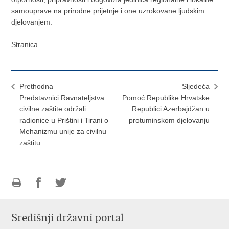
samouprave na prirodne prijetnje i one uzrokovane ljudskim
djelovanjem.
Stranica
Prethodna
Sljedeća
Predstavnici Ravnateljstva
Pomoć Republike Hrvatske
civilne zaštite održali
Republici Azerbajdžan u
radionice u Prištini i Tirani o
protuminskom djelovanju
Mehanizmu unije za civilnu
zaštitu
Ispiši
Podijeli
Podijeli
stranicu
na
na
Središnji državni portal
Facebooku
Twitteru