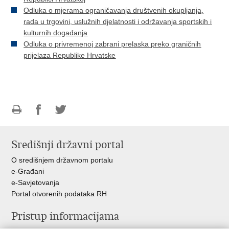
Odluka o mjerama ograničavanja društvenih okupljanja,
rada u trgovini, uslužnih djelatnosti i održavanja sportskih i
kulturnih događanja
Odluka o privremenoj zabrani prelaska preko graničnih
prijelaza Republike Hrvatske
Ispiši
Podijeli
Podijeli
stranicu
na
na
Središnji državni portal
Facebooku
Twitteru
O središnjem državnom portalu
e-Građani
e-Savjetovanja
Portal otvorenih podataka RH
Pristup informacijama