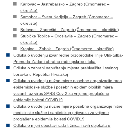
Karlovac – Jastrebarsko – Zagreb (Črnomerec –
okretište)
Samobor – Sveta Nedjelja – Zagreb (Črnomerec –
okretište)
Brdovec – Zaprešić – Zagreb (Črnomerec – okretište)
Stubičke Toplice – Oroslavlje – Zagreb (Črnomerec –
okretište)
Krapina – Zabok – Zagreb (Črnomerec – okretište)
Odluka o uvođenju izvanredne brzobrodske linije Olib-Silba-
Premuda-Zadar i obratno radi opskrbe otoka
Odluka o zabrani napuštanja mjesta prebivališta i stalnog
boravka u Republici Hrvatskoj
Odluka o uvođenju nužne mjere posebne organizacije rada
epidemiološke službe i posebnih epidemioloških mjera
vezanih uz virus SARS-Cov-2 za vrijeme proglašene
epidemije bolesti COVID19
Odluka o uvođenju nužne mjere posebne organizacije hitne
medicinske službe i sanitetskog prijevoza za vrijeme
proglašene epidemije bolesti COVID19
Odluka o mjeri obustavi rada tržnica i svih objekata u