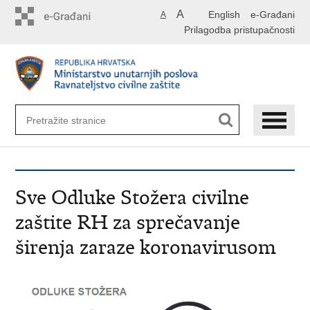
Preskoči
A
English
e-Građani
A
na
Prilagodba pristupačnosti
glavni
sadržaj
Sve Odluke Stožera civilne
zaštite RH za sprečavanje
širenja zaraze koronavirusom