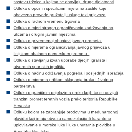
sastavu tržnica u kojima se obavljaju druge djelatnosti
Odluka o općim i specifičnim mjerama zaštite koje
obavezno provode pružatelji usluge taxi prijevoza
Odluka o radnom vremenu trgovina
Odluka o mjeri strogog ograničavanja zadržavanja na
ulicama i drugim javnim mjestima
Odluka o privremenoj obustavi javnog prometa
Odluka o mjerama ograničavanja javnog prijevoza u
linijskom obalnom pomorskom prometu
Odluka o stavljanju izvan uporabe dječjih igrališta i
otvorenih sportskih igrališta
Odluka o načinu održavanja pogreba i posljednjih ispraćaja
Odluka o mjerama prilikom sklapanja braka i životnog
partnerstva
Odluku o graničnim prijelazima preko kojih će se odvijati
tranzitni promet teretnih vozila preko teritorija Republike
Hrvatske
Odluku kojom se zabranjuje brodovima u međunarodnoj
plovidbi koji imaju obvezu samoizolacije ili karantene
uplovljavanje u morske luke i luke unutarnje plovidbe u
Republici Hrvatskoj