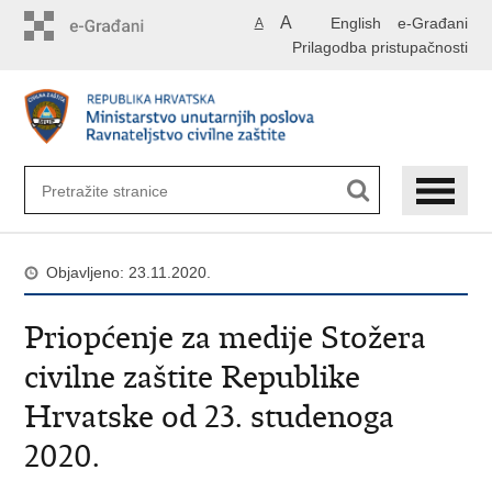
Preskoči
A
English
e-Građani
A
na
Prilagodba pristupačnosti
glavni
sadržaj
Objavljeno: 23.11.2020.
Priopćenje za medije Stožera
civilne zaštite Republike
Hrvatske od 23. studenoga
2020.