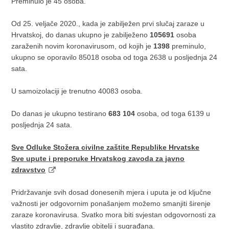
Preminulo je 45 osoba.
Od 25. veljače 2020., kada je zabilježen prvi slučaj zaraze u
Hrvatskoj, do danas ukupno je zabilježeno
105691
osoba
zaraženih novim koronavirusom, od kojih je
1398
preminulo,
ukupno se oporavilo 85018 osoba od toga 2638 u posljednja 24
sata.
U samoizolaciji je trenutno 40083 osoba.
Do danas je ukupno testirano
683 104
osoba, od toga 6139 u
posljednja 24 sata.
Sve Odluke Stožera civilne zaštite Republike Hrvatske
Sve upute i preporuke Hrvatskog zavoda za javno
zdravstvo
Pridržavanje svih dosad donesenih mjera i uputa je od ključne
važnosti jer odgovornim ponašanjem možemo smanjiti širenje
zaraze koronavirusa. Svatko mora biti svjestan odgovornosti za
vlastito zdravlje, zdravlje obitelji i sugrađana.