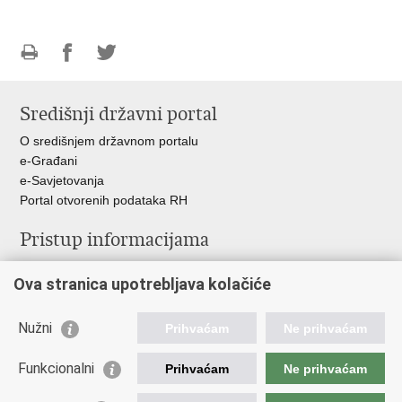
Ispiši
Podijeli
Podijeli
stranicu
na
na
Središnji državni portal
Facebooku
Twitteru
O središnjem državnom portalu
e-Građani
e-Savjetovanja
Portal otvorenih podataka RH
Pristup informacijama
Pravo na pristup informacijama
Ova stranica upotrebljava kolačiće
Savjetovanje
Zaštita osobnih podataka
Zapošljavanje
Nužni
Prihvaćam
Ne prihvaćam
Školovanje
Odnosi s javnošću
Funkcionalni
Prihvaćam
Ne prihvaćam