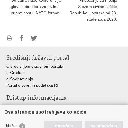
Održana video konferencija
Priopćenje za medije
glavnih direktora za civilnu
Stožera civilne zaštite
pripravnost u NATO formatu
Republike Hrvatske od 23.
studenoga 2020.
Ispiši
Podijeli
Podijeli
stranicu
na
na
Središnji državni portal
Facebooku
Twitteru
O središnjem državnom portalu
e-Građani
e-Savjetovanja
Portal otvorenih podataka RH
Pristup informacijama
Pravo na pristup informacijama
Ova stranica upotrebljava kolačiće
Savjetovanje
Zaštita osobnih podataka
Zapošljavanje
Nužni
Prihvaćam
Ne prihvaćam