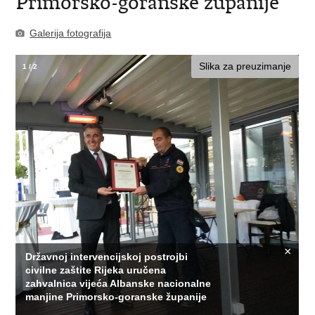
Primorsko-goranske županije
Galerija fotografija
Slika za preuzimanje
1
/
2
×
Državnoj intervencijskoj postrojbi
civilne zaštite Rijeka uručena
zahvalnica vijeća Albanske nacionalne
manjine Primorsko-goranske županije