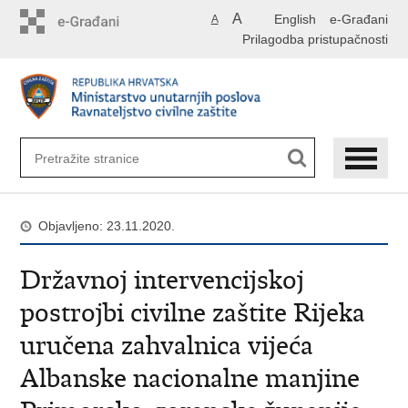
Preskoči
A
English
e-Građani
A
na
Prilagodba pristupačnosti
glavni
sadržaj
Objavljeno: 23.11.2020.
Državnoj intervencijskoj
postrojbi civilne zaštite Rijeka
uručena zahvalnica vijeća
Albanske nacionalne manjine