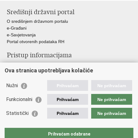
stranicu
na
na
Središnji državni portal
Facebooku
Twitteru
O središnjem državnom portalu
e-Građani
e-Savjetovanja
Portal otvorenih podataka RH
Pristup informacijama
Pravo na pristup informacijama
Ova stranica upotrebljava kolačiće
Savjetovanje
Zaštita osobnih podataka
Zapošljavanje
Nužni
Prihvaćam
Ne prihvaćam
Školovanje
Odnosi s javnošću
Funkcionalni
Prihvaćam
Ne prihvaćam
Važne poveznice
Statistički
Prihvaćam
Ne prihvaćam
Vlada Republike Hrvatske
Ministarstvo unutarnjih poslova
Prihvaćam odabrane
Ministarstvo obrane