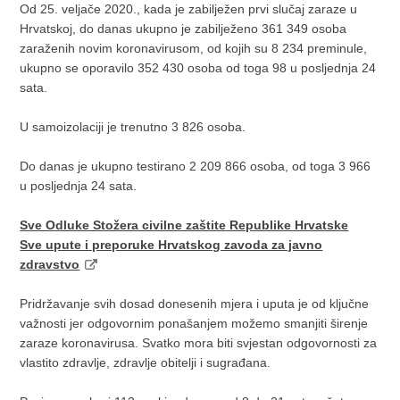
Od 25. veljače 2020., kada je zabilježen prvi slučaj zaraze u
Hrvatskoj, do danas ukupno je zabilježeno 361 349 osoba
zaraženih novim koronavirusom, od kojih su 8 234 preminule,
ukupno se oporavilo 352 430 osoba od toga 98 u posljednja 24
sata.
U samoizolaciji je trenutno 3 826 osoba.
Do danas je ukupno testirano 2 209 866 osoba, od toga 3 966
u posljednja 24 sata.
Sve Odluke Stožera civilne zaštite Republike Hrvatske
Sve upute i preporuke Hrvatskog zavoda za javno
zdravstvo
Pridržavanje svih dosad donesenih mjera i uputa je od ključne
važnosti jer odgovornim ponašanjem možemo smanjiti širenje
zaraze koronavirusa. Svatko mora biti svjestan odgovornosti za
vlastito zdravlje, zdravlje obitelji i sugrađana.