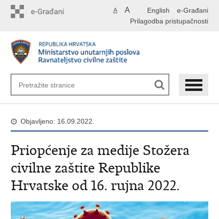
Preskoči
A
English
e-Građani
A
na
Prilagodba pristupačnosti
glavni
sadržaj
Objavljeno: 16.09.2022.
Priopćenje za medije Stožera
civilne zaštite Republike
Hrvatske od 16. rujna 2022.