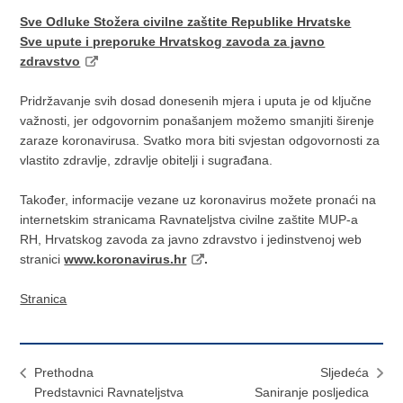
Sve Odluke Stožera civilne zaštite Republike Hrvatske
Sve upute i preporuke Hrvatskog zavoda za javno
zdravstvo
Pridržavanje svih dosad donesenih mjera i uputa je od ključne
važnosti, jer odgovornim ponašanjem možemo smanjiti širenje
zaraze koronavirusa. Svatko mora biti svjestan odgovornosti za
vlastito zdravlje, zdravlje obitelji i sugrađana.
Također, informacije vezane uz koronavirus možete pronaći na
internetskim stranicama Ravnateljstva civilne zaštite MUP-a
RH, Hrvatskog zavoda za javno zdravstvo i jedinstvenoj web
stranici
www.koronavirus.hr
.
Stranica
Prethodna
Sljedeća
Predstavnici Ravnateljstva
Saniranje posljedica