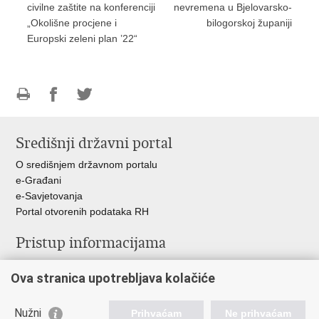
civilne zaštite na konferenciji
nevremena u Bjelovarsko-
„Okolišne procjene i
bilogorskoj županiji
Europski zeleni plan ’22“
Ispiši
Podijeli
Podijeli
stranicu
na
na
Središnji državni portal
Facebooku
Twitteru
O središnjem državnom portalu
e-Građani
e-Savjetovanja
Portal otvorenih podataka RH
Pristup informacijama
Pravo na pristup informacijama
Ova stranica upotrebljava kolačiće
Savjetovanje
Zaštita osobnih podataka
Zapošljavanje
Nužni
Prihvaćam
Ne prihvaćam