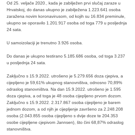
Od 25. veljače 2020., kada je zabilježen prvi slučaj zaraze u
Hrvatskoj, do danas ukupno je zabilježena 1.223.641 osoba
zaražena novim koronavirusom, od kojih su 16.834 preminule,
ukupno se oporavilo 1.201.917 osoba od toga 779 u posljednja
24 sata.
U samoizolaciji je trenutno 3.926 osoba.
Do danas je ukupno testirano 5.185.686 osoba, od toga 3.237
u posljednja 24 sata.
Zaključno s 15.9.2022. utrošeno je 5.279.656 doza cjepiva, a
cijepljeno je 59,61% ukupnog stanovništva, odnosno 70,89%
odraslog stanovništva. Na dan 15.9.2022. utrošeno je 1.595
doza cjepiva, a od toga je 48 osoba cijepljeno prvom dozom.
Zaključno s 15.9.2022. 2.317.867 osoba cijepljeno je barem
jednom dozom, a od njih je cijepljenje završeno za 2.248.208
osoba (2.043.855 osoba cijepljeno s dvije doze te 204.353
osobe cijepljene cjepivom Jannsen), što čini 68,87% odraslog
stanovništva.