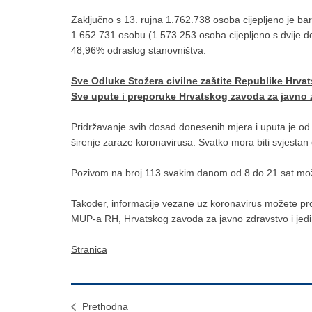
Zaključno s 13. rujna 1.762.738 osoba cijepljeno je ba
1.652.731 osobu (1.573.253 osoba cijepljeno s dvije do
48,96% odraslog stanovništva.
Sve Odluke Stožera civilne zaštite Republike Hrva
Sve upute i preporuke Hrvatskog zavoda za javno 
Pridržavanje svih dosad donesenih mjera i uputa je o
širenje zaraze koronavirusa. Svatko mora biti svjestan o
Pozivom na broj 113 svakim danom od 8 do 21 sat može
Također, informacije vezane uz koronavirus možete pron
MUP-a RH, Hrvatskog zavoda za javno zdravstvo i jedi
Stranica
Prethodna