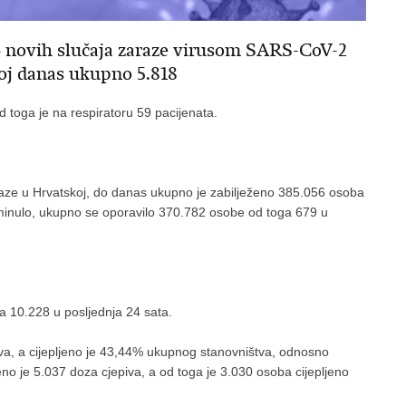
74 novih slučaja zaraze virusom SARS-CoV-2
koj danas ukupno 5.818
d toga je na respiratoru 59 pacijenata.
araze u Hrvatskoj, do danas ukupno je zabilježeno 385.056 osoba
minulo, ukupno se oporavilo 370.782 osobe od toga 679 u
a 10.228 u posljednja 24 sata.
iva, a cijepljeno je 43,44% ukupnog stanovništva, odnosno
no je 5.037 doza cjepiva, a od toga je 3.030 osoba cijepljeno