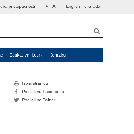
A
odba pristupačnosti
English
e-Građani
A
ne
Edukativni kutak
Kontakti
Ispiši stranicu
Podijeli na Facebooku
Podijeli na Twitteru