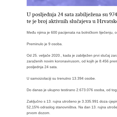
U posljednja 24 sata zabilježena su 9
te je broj aktivnih slučajeva u Hrvats
Među njima je 600 pacijenata na bolničkom liječenju, o
Preminulo je 9 osoba.
Od 25. veljače 2020., kada je zabilježen prvi slučaj z
zaraženih novim koronavirusom, od kojih je 8.456 pre
posljednja 24 sata.
U samoizolaciji su trenutno 13.394 osobe.
Do danas je ukupno testirano 2.673.076 osoba, od tog
Zaključno s 13. rujna utrošeno je 3.335.991 doza cjep
52,15% odraslog stanovništva. Na dan 13. rujna utroše
prvom dozom.