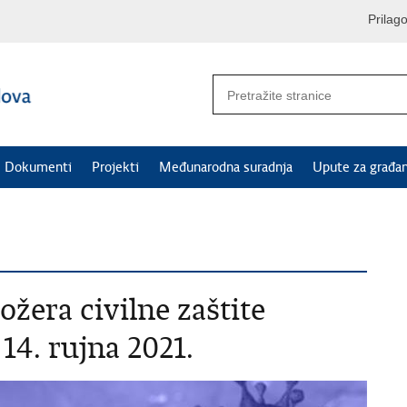
Prilag
Dokumenti
Projekti
Međunarodna suradnja
Upute za građa
ožera civilne zaštite
14. rujna 2021.