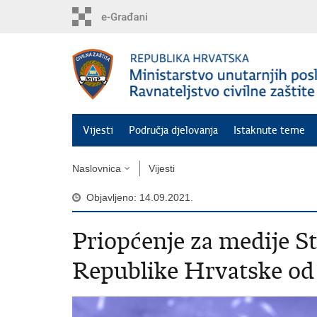
Preskoči
na
glavni
sadržaj
Vijesti
Područja djelovanja
Istaknute teme
Naslovnica
Vijesti
Objavljeno: 14.09.2021.
Priopćenje za medije St
Republike Hrvatske od 