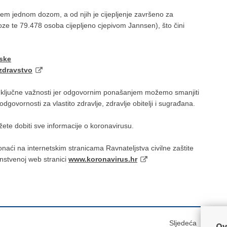
rem jednom dozom, a od njih je cijepljenje završeno za
ze te 79.478 osoba cijepljeno cjepivom Jannsen), što čini
tske
zdravstvo
d ključne važnosti jer odgovornim ponašanjem možemo smanjiti
dgovornosti za vlastito zdravlje, zdravlje obitelji i sugrađana.
te dobiti sve informacije o koronavirusu.
aći na internetskim stranicama Ravnateljstva civilne zaštite
nstvenoj web stranici
www.koronavirus.hr
Sljedeća
Ov