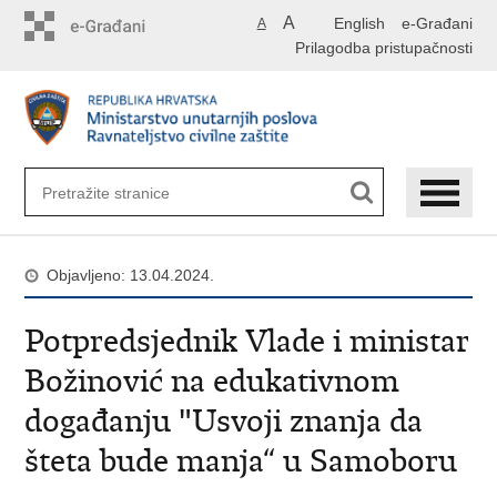
Preskoči
A
English
e-Građani
A
na
Prilagodba pristupačnosti
glavni
sadržaj
Objavljeno: 13.04.2024.
Potpredsjednik Vlade i ministar
Božinović na edukativnom
događanju "Usvoji znanja da
šteta bude manja“ u Samoboru