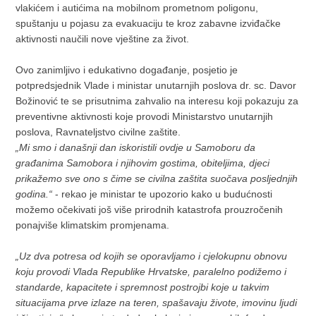
vlakićem i autićima na mobilnom prometnom poligonu,
spuštanju u pojasu za evakuaciju te kroz zabavne izviđačke
aktivnosti naučili nove vještine za život.
Ovo zanimljivo i edukativno događanje, posjetio je
potpredsjednik Vlade i ministar unutarnjih poslova dr. sc. Davor
Božinović te se prisutnima zahvalio na interesu koji pokazuju za
preventivne aktivnosti koje provodi Ministarstvo unutarnjih
poslova, Ravnateljstvo civilne zaštite.
„Mi smo i današnji dan iskoristili ovdje u Samoboru da
građanima Samobora i njihovim gostima, obiteljima, djeci
prikažemo sve ono s čime se civilna zaštita suočava posljednjih
godina.“
- rekao je ministar te upozorio kako u budućnosti
možemo očekivati još više prirodnih katastrofa prouzročenih
ponajviše klimatskim promjenama.
„Uz dva potresa od kojih se oporavljamo i cjelokupnu obnovu
koju provodi Vlada Republike Hrvatske, paralelno podižemo i
standarde, kapacitete i spremnost postrojbi koje u takvim
situacijama prve izlaze na teren, spašavaju živote, imovinu ljudi