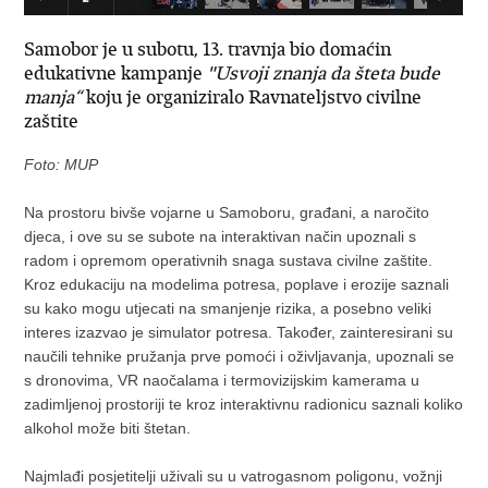
Samobor je u subotu, 13. travnja bio domaćin
edukativne kampanje
"Usvoji znanja da šteta bude
manja“
koju je organiziralo Ravnateljstvo civilne
zaštite
Foto: MUP
Na prostoru bivše vojarne u Samoboru, građani, a naročito
djeca, i ove su se subote na interaktivan način upoznali s
radom i opremom operativnih snaga sustava civilne zaštite.
Kroz edukaciju na modelima potresa, poplave i erozije saznali
su kako mogu utjecati na smanjenje rizika, a posebno veliki
interes izazvao je simulator potresa. Također, zainteresirani su
naučili tehnike pružanja prve pomoći i oživljavanja, upoznali se
s dronovima, VR naočalama i termovizijskim kamerama u
zadimljenoj prostoriji te kroz interaktivnu radionicu saznali koliko
alkohol može biti štetan.
Najmlađi posjetitelji uživali su u vatrogasnom poligonu, vožnji