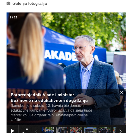
Galerija fotografija
1
/
29
×
Potpredsjednik Vlade i ministar
Božinović na edukativnom događanju
Samobor je u subotu, 13. travnja bio domaćin
edukativne kampanje
"Usvoji znanja da šteta bude
manja“
koju je organiziralo Ravnateljstvo civilne
zaštite