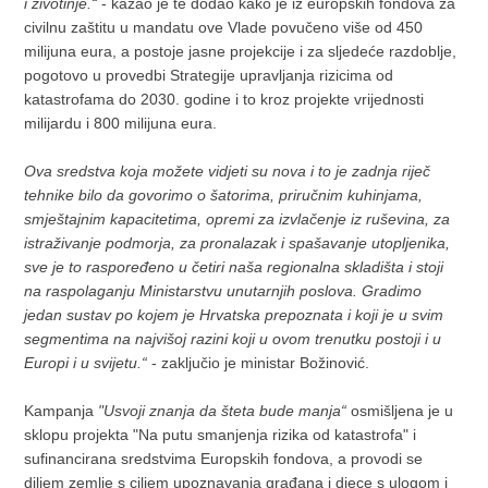
i životinje.“
- kazao je te dodao kako je iz europskih fondova za
civilnu zaštitu u mandatu ove Vlade povučeno više od 450
milijuna eura, a postoje jasne projekcije i za sljedeće razdoblje,
pogotovo u provedbi Strategije upravljanja rizicima od
katastrofama do 2030. godine i to kroz projekte vrijednosti
milijardu i 800 milijuna eura.
Ova sredstva koja možete vidjeti su nova i to je zadnja riječ
tehnike bilo da govorimo o šatorima, priručnim kuhinjama,
smještajnim kapacitetima, opremi za izvlačenje iz ruševina, za
istraživanje podmorja, za pronalazak i spašavanje utopljenika,
sve je to raspoređeno u četiri naša regionalna skladišta i stoji
na raspolaganju Ministarstvu unutarnjih poslova. Gradimo
jedan sustav po kojem je Hrvatska prepoznata i koji je u svim
segmentima na najvišoj razini koji u ovom trenutku postoji i u
Europi i u svijetu.“
- zaključio je ministar Božinović.
Kampanja
"Usvoji znanja da šteta bude manja“
osmišljena je u
sklopu projekta "Na putu smanjenja rizika od katastrofa" i
sufinancirana sredstvima Europskih fondova, a provodi se
diljem zemlje s ciljem upoznavanja građana i djece s ulogom i