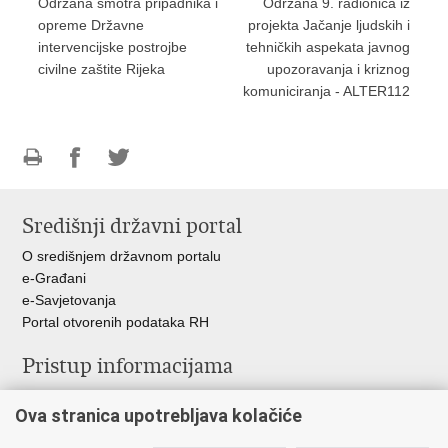
Održana smotra pripadnika i
Održana 9. radionica iz
opreme Državne
projekta Jačanje ljudskih i
intervencijske postrojbe
tehničkih aspekata javnog
civilne zaštite Rijeka
upozoravanja i kriznog
komuniciranja - ALTER112
Ispiši
Podijeli
Podijeli
stranicu
na
na
Središnji državni portal
Facebooku
Twitteru
O središnjem državnom portalu
e-Građani
e-Savjetovanja
Portal otvorenih podataka RH
Pristup informacijama
Pravo na pristup informacijama
Ova stranica upotrebljava kolačiće
Savjetovanje
Zaštita osobnih podataka