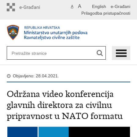
Preskoči
A
English
e-Građani
A
na
Prilagodba pristupačnosti
glavni
sadržaj
Objavljeno: 28.04.2021.
Održana video konferencija
glavnih direktora za civilnu
pripravnost u NATO formatu