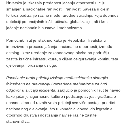
Hrvatska je iskazala predanost jačanju otpornosti u cilju
smanjenja nacionalne ranjivosti i ranjivosti Saveza u cjelini i
to kroz podizanje razine međunarodne suradnje, koja doprinosi
detekciji potencijalnih loših učinaka globalizacije, ali i kroz
jačanje nacionalnih sustava i mehanizama.
Pomoćnik Trut je istaknuo kako je Republika Hrvatska u
intenzivnom procesu jačanja nacionalne otpornosti, između
ostalog i kroz uređenje zakonodavnog okvira na području
zaštite kritične infrastrukture, s ciljem osiguravanja kontinuiteta
djelovanja i pružanja usluga.
Povećanje broja prijetnji iziskuje međusektorsku sinergiju
fokusiranu na prevenciju i razrađene mehanizme za brzi
odgovor u slučaju incidenta,
zaključio je pomoćnik Trut te naveo
kako jačanje sigurnosne kulture i podizanje svijesti građana o
opasnostima od raznih vrsta prijetnji sve više postaje prioritet
nacionalnog djelovanja, što u konačnici dovodi do izgradnje
otpornog društva i dostizanja najviše razine zaštite
stanovništva.