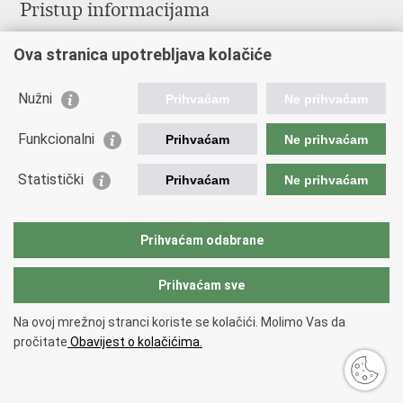
Pristup informacijama
Pravo na pristup informacijama
Ova stranica upotrebljava kolačiće
Savjetovanje
Zaštita osobnih podataka
Zapošljavanje
Nužni
Prihvaćam
Ne prihvaćam
Školovanje
Odnosi s javnošću
Funkcionalni
Prihvaćam
Ne prihvaćam
Važne poveznice
Statistički
Prihvaćam
Ne prihvaćam
Vlada Republike Hrvatske
Ministarstvo unutarnjih poslova
Prihvaćam odabrane
Ministarstvo obrane
Prihvaćam sve
Povratak na vrh
Na ovoj mrežnoj stranci koriste se kolačići. Molimo Vas da
Copyright © 2026 Ravnateljstvo civilne zaštite.
Uvjeti korištenja
.
Izjava o
pročitate
Obavijest o kolačićima.
pristupačnosti
.