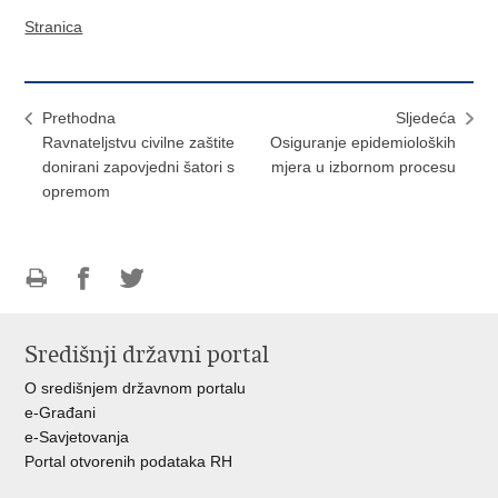
Stranica
Prethodna
Sljedeća
Ravnateljstvu civilne zaštite
Osiguranje epidemioloških
donirani zapovjedni šatori s
mjera u izbornom procesu
opremom
Ispiši
Podijeli
Podijeli
stranicu
na
na
Središnji državni portal
Facebooku
Twitteru
O središnjem državnom portalu
e-Građani
e-Savjetovanja
Portal otvorenih podataka RH