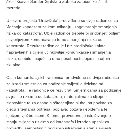
školi 'Ksaver Šandor Gjalski' u Zaboku za učenike 7. i 8.
razreda.
U okviru projekta 'DrawData' predviđene su dvije radionice za
'Jačanje kapaciteta za komunikaciju i zagovaranje smanjenja
rizika od katastrofa'. Obje radionice trebale bi pridonijeti boljem
i uvjerljivijem komuniciranju teme smanjenja rizika od
katastrofa. Rezultat radionica je i niz predložaka i alata
napravljenih s ciljem učinkovitije komunikacije i smanjenja
rizika, osobito imajući na umu posebnosti pojedinih ciljnih
skupina.
Osim komunikacijskih radionica, predviđene su dvije radionice
za izradu smjernica za podizanje svijesti o rizicima od
katastrofa. Te radionice će rezultirati Smjernicama za podizanje
svijesti o rizicima od katastrofa, materijalima za slijepe i
slabovidne te za osobe s oštećenjima sluha, stripovima za
djecu s temama potresa, poplava, požara i epidemija te
dječjom vježbenicom. K tomu, provedeno je istraživanje o
stanju svijesti o rizicima od katastrofa i izrađen upitnik za
provedbu samostalnih godišnjih istraživanja stanja svijesti.