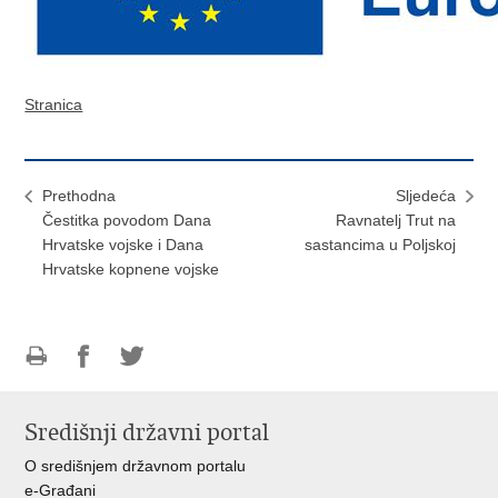
Stranica
Prethodna
Sljedeća
Čestitka povodom Dana
Ravnatelj Trut na
Hrvatske vojske i Dana
sastancima u Poljskoj
Hrvatske kopnene vojske
Ispiši
Podijeli
Podijeli
stranicu
na
na
Središnji državni portal
Facebooku
Twitteru
O središnjem državnom portalu
e-Građani