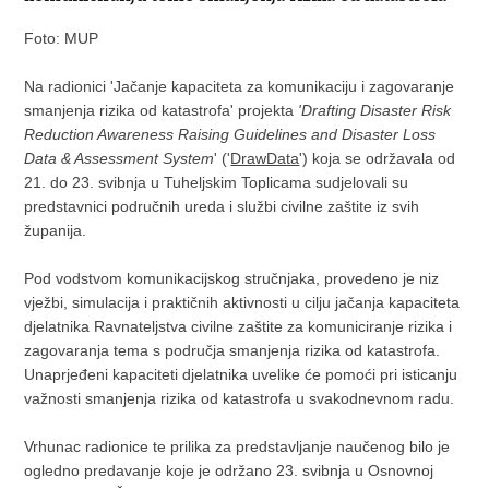
Foto: MUP
Na radionici 'Jačanje kapaciteta za komunikaciju i zagovaranje
smanjenja rizika od katastrofa' projekta
'Drafting Disaster Risk
Reduction Awareness Raising Guidelines and Disaster Loss
Data & Assessment System
' ('
DrawData
') koja se održavala od
21. do 23. svibnja u Tuheljskim Toplicama sudjelovali su
predstavnici područnih ureda i službi civilne zaštite iz svih
županija.
Pod vodstvom komunikacijskog stručnjaka, provedeno je niz
vježbi, simulacija i praktičnih aktivnosti u cilju jačanja kapaciteta
djelatnika Ravnateljstva civilne zaštite za komuniciranje rizika i
zagovaranja tema s područja smanjenja rizika od katastrofa.
Unaprjeđeni kapaciteti djelatnika uvelike će pomoći pri isticanju
važnosti smanjenja rizika od katastrofa u svakodnevnom radu.
Vrhunac radionice te prilika za predstavljanje naučenog bilo je
ogledno predavanje koje je održano 23. svibnja u Osnovnoj