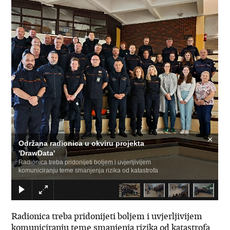
×
Održana radionica u okviru projekta
'DrawData'
Radionica treba pridonijeti boljem i uvjerljivijem
komuniciranju teme smanjenja rizika od katastrofa
Radionica treba pridonijeti boljem i uvjerljivijem
komuniciranju teme smanjenja rizika od katastrofa