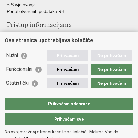
e-Savjetovanja
Portal otvorenih podataka RH
Pristup informacijama
Pravo na pristup informacijama
Ova stranica upotrebljava kolačiće
Savjetovanje
Zaštita osobnih podataka
Zapošljavanje
Nužni
Prihvaćam
Ne prihvaćam
Školovanje
Odnosi s javnošću
Funkcionalni
Prihvaćam
Ne prihvaćam
Važne poveznice
Statistički
Prihvaćam
Ne prihvaćam
Vlada Republike Hrvatske
Ministarstvo unutarnjih poslova
Prihvaćam odabrane
Ministarstvo obrane
Prihvaćam sve
Povratak na vrh
Na ovoj mrežnoj stranci koriste se kolačići. Molimo Vas da
Copyright © 2026 Ravnateljstvo civilne zaštite.
Uvjeti korištenja
.
Izjava o