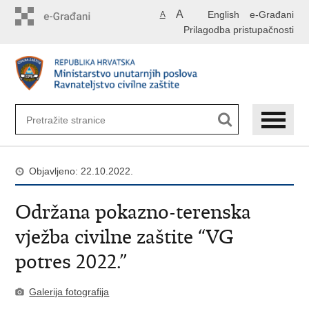
Preskoči
A
English
e-Građani
A
na
Prilagodba pristupačnosti
glavni
sadržaj
Objavljeno: 22.10.2022.
Održana pokazno-terenska
vježba civilne zaštite “VG
potres 2022.”
Galerija fotografija