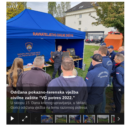
1
/
17
×
Održana pokazno-terenska vježba
civilne zaštite “VG potres 2022.”
U sklopu 15. Dana kriznog upravljanja, u Velikoj
Gorici održana vježba na temu razornog potresa