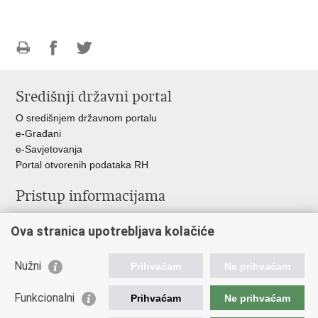
Ispiši
Podijeli
Podijeli
stranicu
na
na
Središnji državni portal
Facebooku
Twitteru
O središnjem državnom portalu
e-Građani
e-Savjetovanja
Portal otvorenih podataka RH
Pristup informacijama
Pravo na pristup informacijama
Ova stranica upotrebljava kolačiće
Savjetovanje
Zaštita osobnih podataka
Zapošljavanje
Nužni
Prihvaćam
Ne prihvaćam
Školovanje
Odnosi s javnošću
Funkcionalni
Prihvaćam
Ne prihvaćam