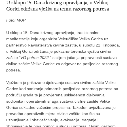
U sklopu 15. Dana kriznog upravljanja, u Velikoj
Gorici održana vježba na temu razornog potresa
Foto: MUP
U sklopu 15. Dana kriznog upravljanja, tradicionalne
manifestacije koju organizira Veleučilište Velika Gorica uz
partnerstvo Ravnateljstva civilne zaštite, u subotu 22. listopada,
u Velikoj Gorici održana je pokazno-terenska vježba civilne
zaštite
“VG potres 2022.”
s ciljem jačanja pripravnosti sustava
civilne zaštite Velike Gorice za odgovor na posljedice razornog
potresa.
Vježbom je prikazano djelovanje sustava civilne zaštite Velike
Gorice kod saniranja primarnih posljedica razornog potresa na
području grada te je provjerena usklađenost djelovanja
sudionika i operativnih snaga sustava civilne zaštite Velike
Gorice sukladno važećim propisima. Također, uvježbavana je
provedba operativnih mjera civilne zaštite kao što su
uzbunjivanje i obavješćivanje, evakuacija, traganje i
zbrinjavanje te prva pomoć u slučaju potresa. Ovom vježbom