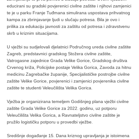
educirani su gradski povjerenici civilne zaštite i njihovi zamjenici
te je u parku Franje Tuđmana simulirana uspostava prihvatnog
kampa za zbrinjavanje ljudi u slučaju potresa. Bila je ovo i
prilika za edukaciju javnosti za zaštitu od potresa i zdravstvenu
skrb u kriznim situacijama.
U vježbi su sudjelovali djelatnici Područnog ureda civilne zaštite
Zagreb, predstavnici gradskog Stožera civilne zaštite,
Vatrogasne zajednice Grada Velike Gorice, Gradskog društva
Crvenog križa, Policijske postaje Velika Gorica, Zavoda za hitnu
medicinu Zagrebačke županije, Specijalističke postrojbe civilne
zaštite Velike Gorice, povjerenici i zamjenici povjerenika civilne
zaštite te studenti Veleučilišta Velika Gorica.
Vježba je organizirana temeljem Godišnjeg plana vježbi civilne
zaštite Grada Velike Gorice za 2022. godinu, uz potporu
Veleučilišta Velika Gorica, a Ravnateljstvo civilne zaštite je
pružilo logističku potporu u provedbi vježbe.
Središnje događanje 15. Dana kriznog upravljanja je istoimena