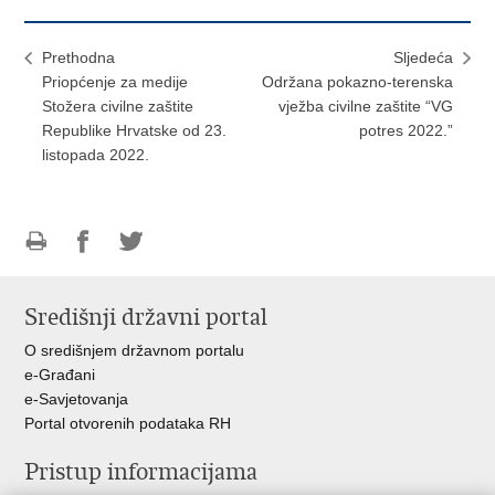
Prethodna
Sljedeća
Priopćenje za medije
Održana pokazno-terenska
Stožera civilne zaštite
vježba civilne zaštite “VG
Republike Hrvatske od 23.
potres 2022.”
listopada 2022.
Ispiši
Podijeli
Podijeli
stranicu
na
na
Središnji državni portal
Facebooku
Twitteru
O središnjem državnom portalu
e-Građani
e-Savjetovanja
Portal otvorenih podataka RH
Pristup informacijama