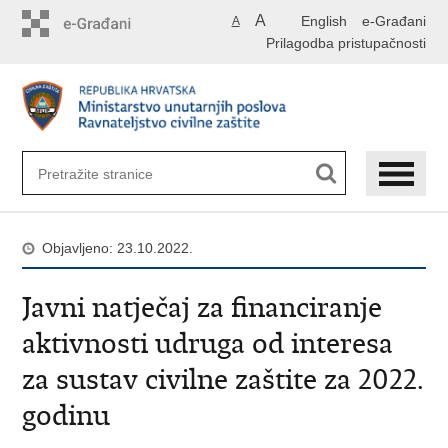
Preskoči
A
English
e-Građani
A
na
Prilagodba pristupačnosti
glavni
sadržaj
Objavljeno: 23.10.2022.
Javni natječaj za financiranje
aktivnosti udruga od interesa
za sustav civilne zaštite za 2022.
godinu