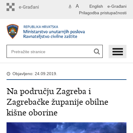
Preskoči
A
English
e-Građani
A
na
Prilagodba pristupačnosti
glavni
sadržaj
Objavljeno: 24.09.2019.
Na području Zagreba i
Zagrebačke županije obilne
kišne oborine