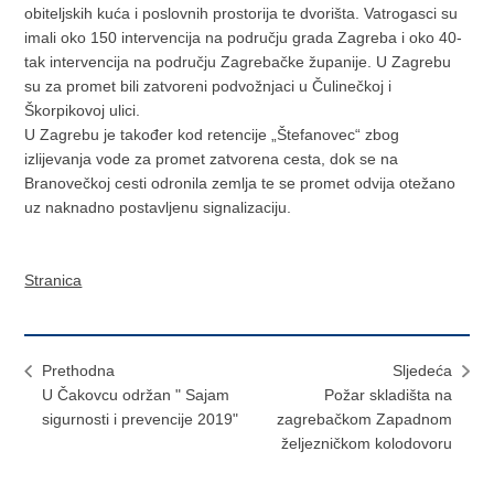
obiteljskih kuća i poslovnih prostorija te dvorišta. Vatrogasci su
imali oko 150 intervencija na području grada Zagreba i oko 40-
tak intervencija na području Zagrebačke županije. U Zagrebu
su za promet bili zatvoreni podvožnjaci u Čulinečkoj i
Škorpikovoj ulici.
U Zagrebu je također kod retencije „Štefanovec“ zbog
izlijevanja vode za promet zatvorena cesta, dok se na
Branovečkoj cesti odronila zemlja te se promet odvija otežano
uz naknadno postavljenu signalizaciju.
Stranica
Prethodna
Sljedeća
U Čakovcu održan " Sajam
Požar skladišta na
sigurnosti i prevencije 2019"
zagrebačkom Zapadnom
željezničkom kolodovoru