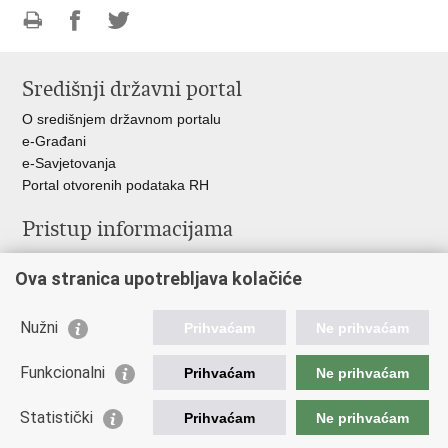
Ispiši
Podijeli
Podijeli
stranicu
na
na
Središnji državni portal
Facebooku
Twitteru
O središnjem državnom portalu
e-Građani
e-Savjetovanja
Portal otvorenih podataka RH
Pristup informacijama
Pravo na pristup informacijama
Ova stranica upotrebljava kolačiće
Savjetovanje
Zaštita osobnih podataka
Zapošljavanje
Nužni
Prihvaćam
Ne prihvaćam
Školovanje
Odnosi s javnošću
Funkcionalni
Prihvaćam
Ne prihvaćam
Važne poveznice
Statistički
Prihvaćam
Ne prihvaćam
Vlada Republike Hrvatske