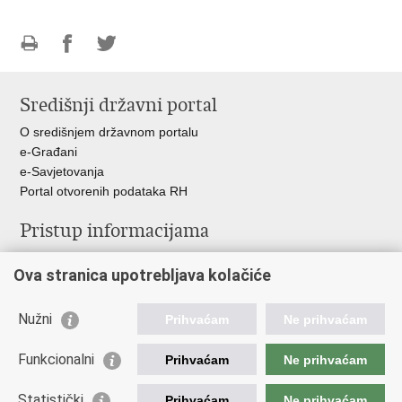
Ispiši
Podijeli
Podijeli
stranicu
na
na
Središnji državni portal
Facebooku
Twitteru
O središnjem državnom portalu
e-Građani
e-Savjetovanja
Portal otvorenih podataka RH
Pristup informacijama
Pravo na pristup informacijama
Ova stranica upotrebljava kolačiće
Savjetovanje
Zaštita osobnih podataka
Zapošljavanje
Nužni
Prihvaćam
Ne prihvaćam
Školovanje
Odnosi s javnošću
Funkcionalni
Prihvaćam
Ne prihvaćam
Važne poveznice
Statistički
Prihvaćam
Ne prihvaćam