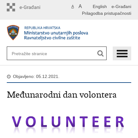
Preskoči
A
English
e-Građani
A
na
Prilagodba pristupačnosti
glavni
sadržaj
Objavljeno: 05.12.2021.
Međunarodni dan volontera