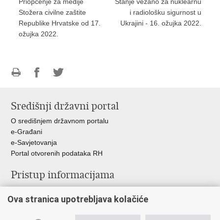
Priopćenje za medije
Stanje vezano za nuklearnu
Stožera civilne zaštite
i radiološku sigurnost u
Republike Hrvatske od 17.
Ukrajini - 16. ožujka 2022.
ožujka 2022.
Ispiši
Podijeli
Podijeli
stranicu
na
na
Središnji državni portal
Facebooku
Twitteru
O središnjem državnom portalu
e-Građani
e-Savjetovanja
Portal otvorenih podataka RH
Pristup informacijama
Pravo na pristup informacijama
Ova stranica upotrebljava kolačiće
Savjetovanje
Zaštita osobnih podataka