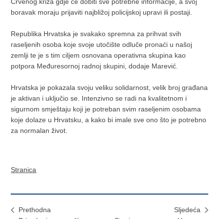
Crvenog križa gdje će dobiti sve potrebne informacije, a svoj
boravak moraju prijaviti najbližoj policijskoj upravi ili postaji.
Republika Hrvatska je svakako spremna za prihvat svih
raseljenih osoba koje svoje utočište odluče pronaći u našoj
zemlji te je s tim ciljem osnovana operativna skupina kao
potpora Međuresornoj radnoj skupini, dodaje Marević.
Hrvatska je pokazala svoju veliku solidarnost, velik broj građana
je aktivan i uključio se. Intenzivno se radi na kvalitetnom i
sigurnom smještaju koji je potreban svim raseljenim osobama
koje dolaze u Hrvatsku, a kako bi imale sve ono što je potrebno
za normalan život.
Stranica
Prethodna
Sljedeća