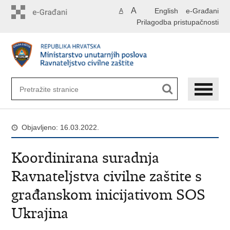
Preskoči
A
English
e-Građani
A
na
Prilagodba pristupačnosti
glavni
sadržaj
Objavljeno: 16.03.2022.
Koordinirana suradnja
Ravnateljstva civilne zaštite s
građanskom inicijativom SOS
Ukrajina