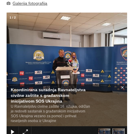
Galerija fotografija
1
/
2
×
Koordinirana suradnja Ravnateljstva
civilne zaštite s građanskom
inicijativom SOS Ukrajina
U Ravnateljstvu civilne zaštite 16. ožujka, održan
je redoviti sastanak s građanskom inicijativom
SOS Ukrajina vezano za pomoć i prihvat
raseljenih osoba iz Ukrajine