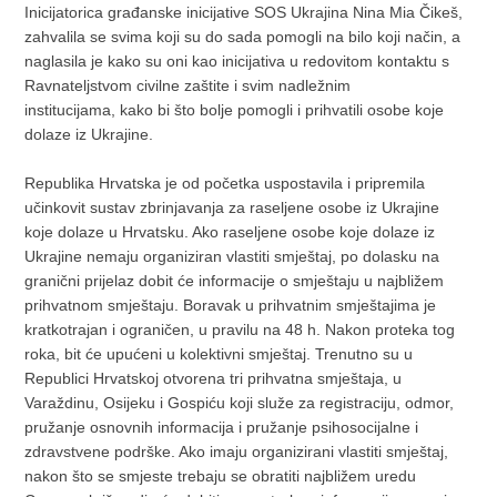
Inicijatorica građanske inicijative SOS Ukrajina Nina Mia Čikeš,
zahvalila se svima koji su do sada pomogli na bilo koji način, a
naglasila je kako su oni kao inicijativa u redovitom kontaktu s
Ravnateljstvom civilne zaštite i svim nadležnim
institucijama, kako bi što bolje pomogli i prihvatili osobe koje
dolaze iz Ukrajine.
Republika Hrvatska je od početka uspostavila i pripremila
učinkovit sustav zbrinjavanja za raseljene osobe iz Ukrajine
koje dolaze u Hrvatsku. Ako raseljene osobe koje dolaze iz
Ukrajine nemaju organiziran vlastiti smještaj, po dolasku na
granični prijelaz dobit će informacije o smještaju u najbližem
prihvatnom smještaju. Boravak u prihvatnim smještajima je
kratkotrajan i ograničen, u pravilu na 48 h. Nakon proteka tog
roka, bit će upućeni u kolektivni smještaj. Trenutno su u
Republici Hrvatskoj otvorena tri prihvatna smještaja, u
Varaždinu, Osijeku i Gospiću koji služe za registraciju, odmor,
pružanje osnovnih informacija i pružanje psihosocijalne i
zdravstvene podrške. Ako imaju organizirani vlastiti smještaj,
nakon što se smjeste trebaju se obratiti najbližem uredu