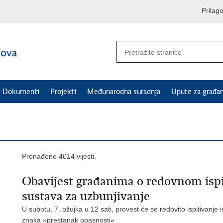
Prilag
Dokumenti
Projekti
Međunarodna suradnja
Upute za građa
Pronađeno 4014 vijesti.
Obavijest građanima o redovnom ispit
sustava za uzbunjivanje
U subotu, 7. ožujka u 12 sati, provest će se redovito ispitivanje
znaka »prestanak opasnosti«