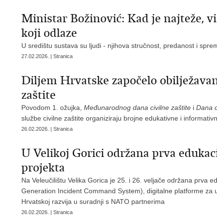
Ministar Božinović: Kad je najteže, vi
koji odlaze
U središtu sustava su ljudi - njihova stručnost, predanost i spr
27.02.2026. | Stranica
Diljem Hrvatske započelo obilježava
zaštite
Povodom 1. ožujka,
Međunarodnog dana civilne zaštite
i
Dana c
službe civilne zaštite organiziraju brojne edukativne i informativn
26.02.2026. | Stranica
U Velikoj Gorici održana prva edukac
projekta
Na Veleučilištu Velika Gorica je 25. i 26. veljače održana prva 
Generation Incident Command System), digitalne platforme za up
Hrvatskoj razvija u suradnji s NATO partnerima
26.02.2026. | Stranica