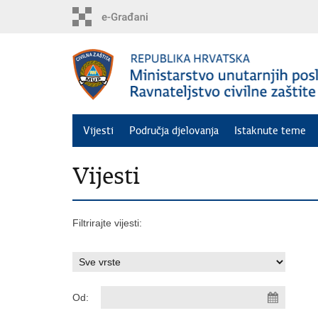
Preskoči
na
glavni
sadržaj
Vijesti
Područja djelovanja
Istaknute teme
Vijesti
Filtrirajte vijesti:
Od: