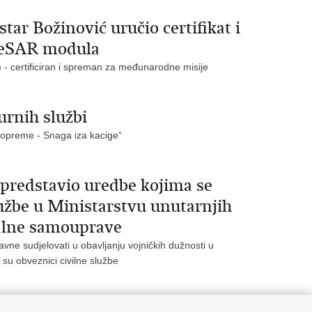
ar Božinović uručio certifikat i
veSAR modula
- certificiran i spreman za međunarodne misije
urnih službi
 opreme - Snaga iza kacige“
 predstavio uredbe kojima se
lužbe u Ministarstvu unutarnjih
nalne samouprave
avne sudjelovati u obavljanju vojničkih dužnosti u
su obveznici civilne službe