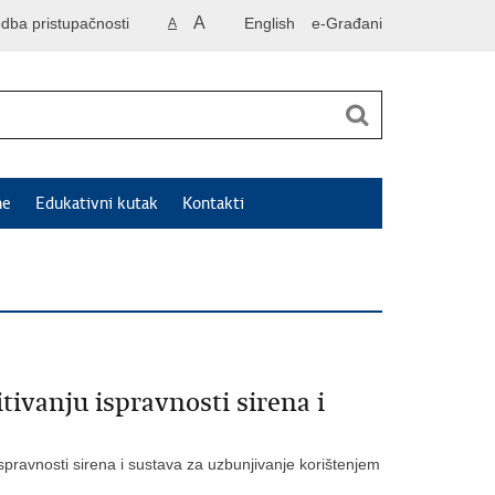
A
odba pristupačnosti
English
e-Građani
A
ne
Edukativni kutak
Kontakti
ivanju ispravnosti sirena i
 ispravnosti sirena i sustava za uzbunjivanje korištenjem