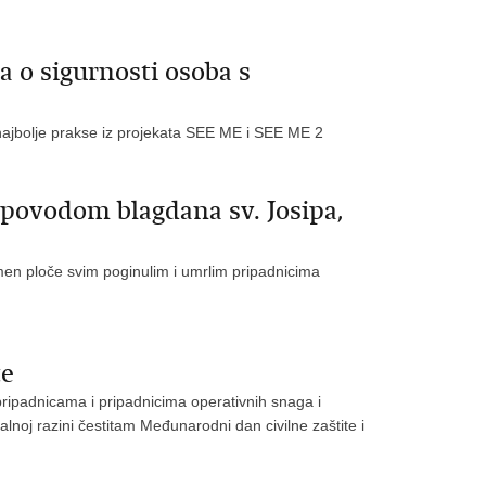
a o sigurnosti osoba s
 najbolje prakse iz projekata SEE ME i SEE ME 2
povodom blagdana sv. Josipa,
omen ploče svim poginulim i umrlim pripadnicima
te
 pripadnicama i pripadnicima operativnih snaga i
nalnoj razini čestitam Međunarodni dan civilne zaštite i