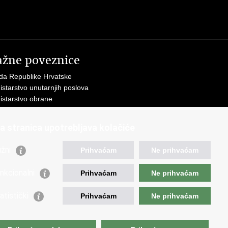
ažne poveznice
da Republike Hrvatske
istarstvo unutarnjih poslova
istarstvo obrane
a stranica upotrebljava kolačiće
žni
Prihvaćam
Ne prihvaćam
ti
.
nkcionalni
Prihvaćam
Ne prihvaćam
atistički
Prihvaćam
Ne prihvaćam