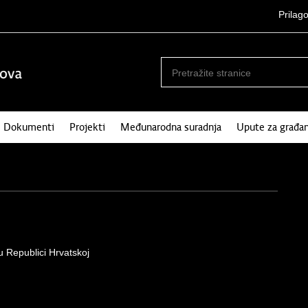
Prilag
Dokumenti
Projekti
Međunarodna suradnja
Upute za građa
 u Republici Hrvatskoj