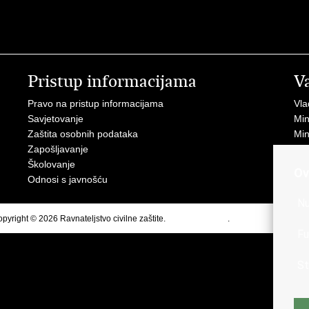
Pristup informacijama
V
Pravo na pristup informacijama
Vla
Savjetovanje
Min
Zaštita osobnih podataka
Min
Zapošljavanje
Školovanje
Ov
Odnosi s javnošću
Nu
pyright © 2026 Ravnateljstvo civilne zaštite.
Uvjeti korištenja
.
Izjava o pristupačnos
Fu
St