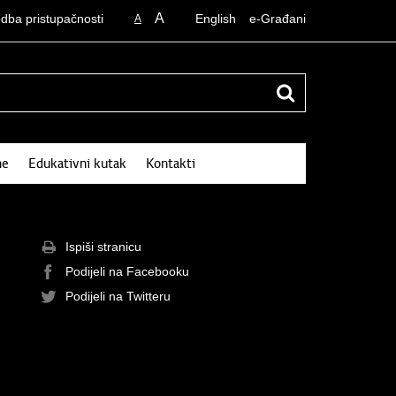
A
odba pristupačnosti
English
e-Građani
A
ne
Edukativni kutak
Kontakti
Ispiši stranicu
Podijeli na Facebooku
Podijeli na Twitteru