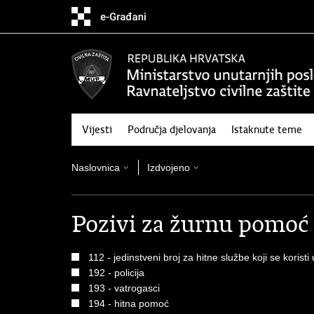
Preskoči
na
glavni
sadržaj
Vijesti
Područja djelovanja
Istaknute teme
Naslovnica
Izdvojeno
Pozivi za žurnu pomoć
112 - jedinstveni broj za hitne službe koji se koristi
192 - policija
193 - vatrogasci
194 - hitna pomoć