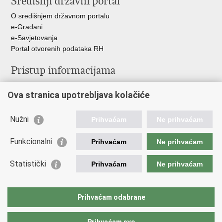
Središnji državni portal
O središnjem državnom portalu
e-Građani
e-Savjetovanja
Portal otvorenih podataka RH
Pristup informacijama
Pravo na pristup informacijama
Ova stranica upotrebljava kolačiće
Savjetovanje
Zaštita osobnih podataka
Zapošljavanje
Nužni
Prihvaćam
Ne prihvaćam
Školovanje
Odnosi s javnošću
Funkcionalni
Prihvaćam
Ne prihvaćam
Važne poveznice
Statistički
Prihvaćam
Ne prihvaćam
Vlada Republike Hrvatske
Ministarstvo unutarnjih poslova
Prihvaćam odabrane
Ministarstvo obrane