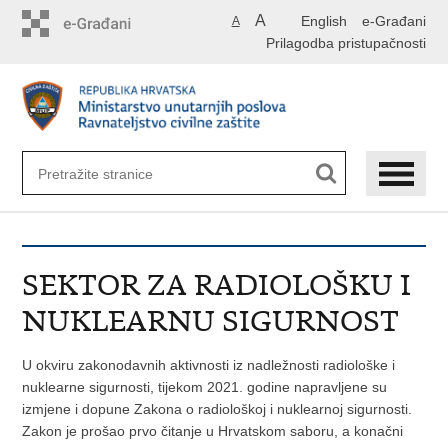
Preskoči
A
English
e-Građani
A
na
Prilagodba pristupačnosti
glavni
sadržaj
SEKTOR ZA RADIOLOŠKU I
NUKLEARNU SIGURNOST
U okviru zakonodavnih aktivnosti iz nadležnosti radiološke i
nuklearne sigurnosti, tijekom 2021. godine napravljene su
izmjene i dopune Zakona o radiološkoj i nuklearnoj sigurnosti.
Zakon je prošao prvo čitanje u Hrvatskom saboru, a konačni