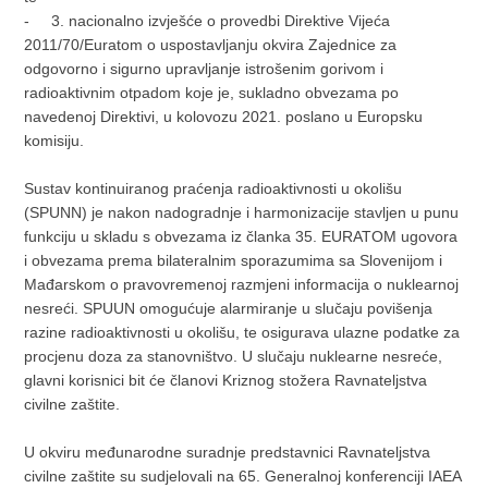
- 3. nacionalno izvješće o provedbi Direktive Vijeća
2011/70/Euratom o uspostavljanju okvira Zajednice za
odgovorno i sigurno upravljanje istrošenim gorivom i
radioaktivnim otpadom koje je, sukladno obvezama po
navedenoj Direktivi, u kolovozu 2021. poslano u Europsku
komisiju.
Sustav kontinuiranog praćenja radioaktivnosti u okolišu
(SPUNN) je nakon nadogradnje i harmonizacije stavljen u punu
funkciju u skladu s obvezama iz članka 35. EURATOM ugovora
i obvezama prema bilateralnim sporazumima sa Slovenijom i
Mađarskom o pravovremenoj razmjeni informacija o nuklearnoj
nesreći. SPUUN omogućuje alarmiranje u slučaju povišenja
razine radioaktivnosti u okolišu, te osigurava ulazne podatke za
procjenu doza za stanovništvo. U slučaju nuklearne nesreće,
glavni korisnici bit će članovi Kriznog stožera Ravnateljstva
civilne zaštite.
U okviru međunarodne suradnje predstavnici Ravnateljstva
civilne zaštite su sudjelovali na 65. Generalnoj konferenciji IAEA