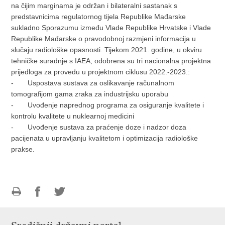
na čijim marginama je održan i bilateralni sastanak s
predstavnicima regulatornog tijela Republike Mađarske
sukladno Sporazumu između Vlade Republike Hrvatske i Vlade
Republike Mađarske o pravodobnoj razmjeni informacija u
slučaju radiološke opasnosti. Tijekom 2021. godine, u okviru
tehničke suradnje s IAEA, odobrena su tri nacionalna projektna
prijedloga za provedu u projektnom ciklusu 2022.-2023.:
- Uspostava sustava za oslikavanje računalnom
tomografijom gama zraka za industrijsku uporabu
- Uvođenje naprednog programa za osiguranje kvalitete i
kontrolu kvalitete u nuklearnoj medicini
- Uvođenje sustava za praćenje doze i nadzor doza
pacijenata u upravljanju kvalitetom i optimizacija radiološke
prakse.
Ispiši
Podijeli
Podijeli
stranicu
na
na
Facebooku
Twitteru