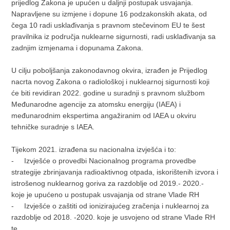
prijedlog Zakona je upućen u daljnji postupak usvajanja.
Napravljene su izmjene i dopune 16 podzakonskih akata, od
čega 10 radi usklađivanja s pravnom stečevinom EU te šest
pravilnika iz područja nuklearne sigurnosti, radi usklađivanja sa
zadnjim izmjenama i dopunama Zakona.
U cilju poboljšanja zakonodavnog okvira, izrađen je Prijedlog
nacrta novog Zakona o radiološkoj i nuklearnoj sigurnosti koji
će biti revidiran 2022. godine u suradnji s pravnom službom
Međunarodne agencije za atomsku energiju (IAEA) i
međunarodnim ekspertima angažiranim od IAEA u okviru
tehničke suradnje s IAEA.
Tijekom 2021. izrađena su nacionalna izvješća i to:
- Izvješće o provedbi Nacionalnog programa provedbe
strategije zbrinjavanja radioaktivnog otpada, iskorištenih izvora i
istrošenog nuklearnog goriva za razdoblje od 2019.- 2020.-
koje je upućeno u postupak usvajanja od strane Vlade RH
- Izvješće o zaštiti od ionizirajućeg zračenja i nuklearnoj za
razdoblje od 2018. -2020. koje je usvojeno od strane Vlade RH
te