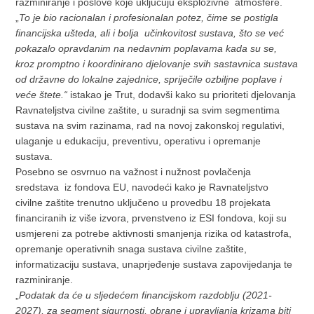
razminiranje i poslove koje uključuju eksplozivne atmosfere.
„
To je bio racionalan i profesionalan potez, čime se postigla
financijska ušteda, ali i bolja učinkovitost sustava, što se već
pokazalo opravdanim na nedavnim poplavama kada su se,
kroz promptno i koordinirano djelovanje svih sastavnica sustava
od državne do lokalne zajednice, spriječile ozbiljne poplave i
veće štete.“
istakao je Trut, dodavši kako su prioriteti djelovanja
Ravnateljstva civilne zaštite, u suradnji sa svim segmentima
sustava na svim razinama, rad na novoj zakonskoj regulativi,
ulaganje u edukaciju, preventivu, operativu i opremanje
sustava.
Posebno se osvrnuo na važnost i nužnost povlačenja
sredstava iz fondova EU, navodeći kako je Ravnateljstvo
civilne zaštite trenutno uključeno u provedbu 18 projekata
financiranih iz više izvora, prvenstveno iz ESI fondova, koji su
usmjereni za potrebe aktivnosti smanjenja rizika od katastrofa,
opremanje operativnih snaga sustava civilne zaštite,
informatizaciju sustava, unaprjeđenje sustava zapovijedanja te
razminiranje.
„
Podatak da će
u sljedećem financijskom razdoblju
(2021-
2027), za segment sigurnosti, obrane i upravljanja krizama biti