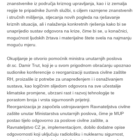
znanstvenike iz područja kriznog upravljanja, kao i iz zemalja
regije te pripadnike žurnih službi, s ciljem razmjene znanstvenih
i stručnih mišljenja, stjecanja novih pogleda na rješavanje
kriznih situacija, ali i nalaženja konkretnih rješenja kako bi se
unaprijedio sustav odgovora na krize, čime bi se, u konačnici,
mogućnost ljudskih žrtava i materijalne štete svela na najmanju
moguću mjeru.
Okupljanje je otvorio pomoćnik ministra unutarnjih poslova
dr.sc. Damir Trut, koji je u svom prigodnom obraćanju upoznao
sudionike konferencije o reorganizaciji sustava civilne zaštite
RH, proizašle iz potrebe za unapređenjem i i osnaživanjem
sustava, kao logičnim slijedom odgovora na sve učestalije
klimatske promjene, ubrzani rast i razvoj tehnologije te
porastom broja i vrsta sigurnosnih prijetnji.
Reorganizacija je započela ustrojavanjem Ravnateljstva civilne
zaštite unutar Ministarstva unutarnjih poslova, čime je MUP
postao tijelo odgovorno za poslove civilne zaštite, a
Ravnateljstvo CZ je, implementacijom, dobilo dodatne opise
odgovornosti koji uključuju radiološku i nuklearnu sigurnost,