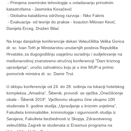
- Primjena svemirske tehnologije u ovladavanju prirodnim
katastrofama - Jasminka Kovačević
- Globalna kataklizma održivog razvoja - Niko Fabris
- Evakuacija- od teorije do prakse - koautori Milovan Kević,
Danijela Erceg, Dražen Bilać
Na kraju danjašnje konferencije dekan Veleučilišta Velika Gorica
dr. sc. Ivan Toth je Ministarstvu unutarnjih poslova Republike
Hrvatske
za dugogodišnju uspješnu suradnju i sudjelovanje na
,
međunarodnoj znanstveno-stručnoj konferenciji "Dani kriznog
upravljanja", uručio zahvalnicu koju je u ime MUP-a primio
pomoćnik ministra dr. sc. Damir Trut.
U sklopu konferencije od 24. do 28. svibnja na lokaciji hotelskog
kompleksa „Amadria“, Šibenik, provodi se vježba „Onečišćenje
obale - Šibenik 2019“. Vježbovnu skupinu čine ukupno 100
studenata II. godine studija „Upravljanje u kriznim uvjetima“,
Fakulteta kriminalistike, kriminologije i sigurnosnih studija iz
Sarajeva, Fakulteta bezbednosti iz Skopja, Zdravstvenog
veleučilišta Zagreb te studenata iz Erasmus programa na