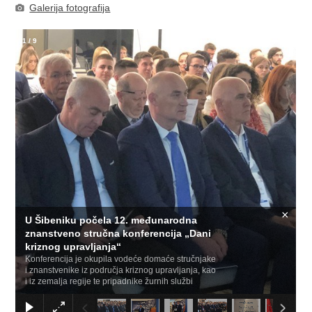
Galerija fotografija
1
/
9
×
U Šibeniku počela 12. međunarodna
znanstveno stručna konferencija „Dani
kriznog upravljanja“
Konferencija je okupila vodeće domaće stručnjake
i znanstvenike iz područja kriznog upravljanja, kao
i iz zemalja regije te pripadnike žurnih službi