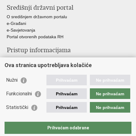
stranicu
na
na
Središnji državni portal
Facebooku
Twitteru
O središnjem državnom portalu
e-Građani
e-Savjetovanja
Portal otvorenih podataka RH
Pristup informacijama
Pravo na pristup informacijama
Ova stranica upotrebljava kolačiće
Savjetovanje
Zaštita osobnih podataka
Zapošljavanje
Nužni
Prihvaćam
Ne prihvaćam
Školovanje
Odnosi s javnošću
Funkcionalni
Prihvaćam
Ne prihvaćam
Važne poveznice
Statistički
Prihvaćam
Ne prihvaćam
Vlada Republike Hrvatske
Ministarstvo unutarnjih poslova
Prihvaćam odabrane
Ministarstvo obrane