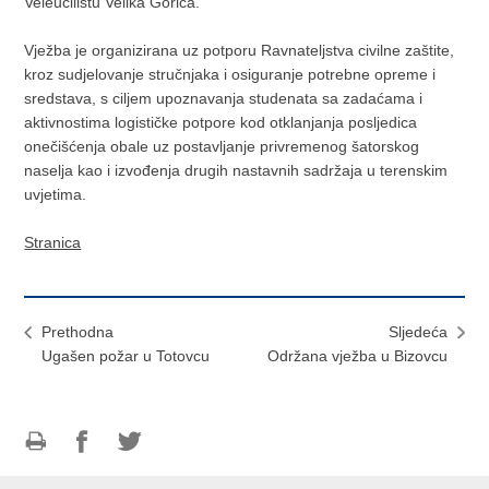
Veleučilištu Velika Gorica.
Vježba je organizirana uz potporu Ravnateljstva civilne zaštite,
kroz sudjelovanje stručnjaka i osiguranje potrebne opreme i
sredstava, s ciljem upoznavanja studenata sa zadaćama i
aktivnostima logističke potpore kod otklanjanja posljedica
onečišćenja obale uz postavljanje privremenog šatorskog
naselja kao i izvođenja drugih nastavnih sadržaja u terenskim
uvjetima.
Stranica
Prethodna
Sljedeća
Ugašen požar u Totovcu
Održana vježba u Bizovcu
Ispiši
Podijeli
Podijeli