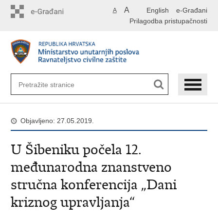
Preskoči
A
English
e-Građani
A
na
Prilagodba pristupačnosti
glavni
sadržaj
Objavljeno: 27.05.2019.
U Šibeniku počela 12.
međunarodna znanstveno
stručna konferencija „Dani
kriznog upravljanja“