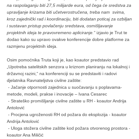
na raspolaganju biti 27,5 milijarde eura, od čega će sredstva za
upravljanje krizama biti učetverostručena, treba nam svima,
kroz zajednički rad i koordinaciju, biti dodatan poticaj za ozbiljan
i sustavan pristup povlačenju sredstava, osmišljavanje
projektnih ideja te pravovremeno apliciranje.“
izjavio je Trut te
dodao kako su upravo ovakve konferencije dobre platforme za
razmjenu projektnih ideja.
Osim pomoćnika Truta koji je, kao koautor predstavio rad
„Upotreba satelitskih senzora u kriznom planiranju na lokalnoj i
državnoj razini,“ na konferenciji su se predstaviti i radovi
djelatnika Ravnateljstva civilne zaštite:
- Jačanje otpornosti zajednica u suočavanju s poplavama-
metode, modeli, prakse i inovacije – Ivana Cesarec
- Strateško promišljanje civilne zaštite u RH - koautor Andrija
Antolović
- Procjena ugroženosti RH od požara do eksplozija - koautor
Andrija Antolović
- Uloga stožera civilne zaštite kod požara otvorenog prostora -
koautor Ana Miličić