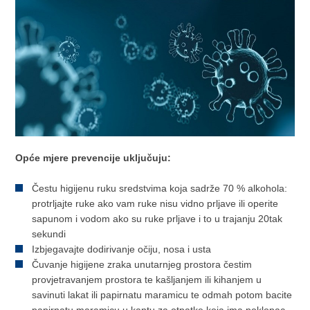
Opće mjere prevencije uključuju:
Čestu higijenu ruku sredstvima koja sadrže 70 % alkohola:
protrljajte ruke ako vam ruke nisu vidno prljave ili operite
sapunom i vodom ako su ruke prljave i to u trajanju 20tak
sekundi
Izbjegavajte dodirivanje očiju, nosa i usta
Čuvanje higijene zraka unutarnjeg prostora čestim
provjetravanjem prostora te kašljanjem ili kihanjem u
savinuti lakat ili papirnatu maramicu te odmah potom bacite
papirnatu maramicu u kantu za otpatke koja ima poklopac