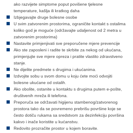
ako razvijete simptome poput povišene tjelesne
temperature, kašlja ili kratkog daha
Izbjegavajte druge bolesne osobe
U svim zatvorenim prostorima, ograničite kontakt s ostalima
koliko god je moguće (održavajte udaljenost od 2 metra u
zatvorenim prostorima)
Nastavite primjenjivati sve preporučene mjere prevencije
Ako ste zaposleni i radite te skrbite za nekog od ukućana,
primjenjujte sve mjere opreza i pratite vlastito zdravstveno
stanje.
Ne dijelite predmete s drugima i ukućanima.
Izdvojite sobu u svom domu u koju ćete moći odvojiti
bolesne ukućane od ostalih.
Ako obolite, ostanite u kontaktu s drugima putem e-pošte,
društvenih mreža ili telefona.
Preporuča se održavati higijenu stambenog/zatvorenog
prostora tako da se povremeno prebrišu površine koje se
često dotiču rukama sa sredstvom za dezinfekciju površina
kakvo i inače koristite u kućanstvu.
Redovito prozračite prostor u kojem boravite.