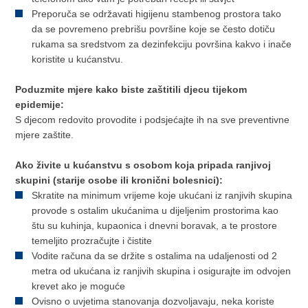
Preporuča se održavati higijenu stambenog prostora tako
da se povremeno prebrišu površine koje se često dotiču
rukama sa sredstvom za dezinfekciju površina kakvo i inače
koristite u kućanstvu.
Poduzmite mjere kako biste zaštitili djecu tijekom
epidemije:
S djecom redovito provodite i podsjećajte ih na sve preventivne
mjere zaštite.
Ako živite u kućanstvu s osobom koja pripada ranjivoj
skupini (starije osobe ili kronični bolesnici):
Skratite na minimum vrijeme koje ukućani iz ranjivih skupina
provode s ostalim ukućanima u dijeljenim prostorima kao
štu su kuhinja, kupaonica i dnevni boravak, a te prostore
temeljito prozračujte i čistite
Vodite računa da se držite s ostalima na udaljenosti od 2
metra od ukućana iz ranjivih skupina i osigurajte im odvojen
krevet ako je moguće
Ovisno o uvjetima stanovanja dozvoljavaju, neka koriste