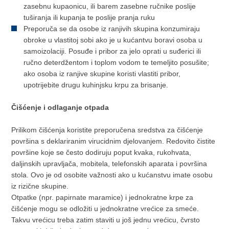
zasebnu kupaonicu, ili barem zasebne ručnike poslije
tuširanja ili kupanja te poslije pranja ruku
Preporuča se da osobe iz ranjivih skupina konzumiraju
obroke u vlastitoj sobi ako je u kućantvu boravi osoba u
samoizolaciji. Posuđe i pribor za jelo oprati u suđerici ili
ručno deterdžentom i toplom vodom te temeljito posušite;
ako osoba iz ranjive skupine koristi vlastiti pribor,
upotrijebite drugu kuhinjsku krpu za brisanje.
Čišćenje i odlaganje otpada
Prilikom čišćenja koristite preporučena sredstva za čišćenje
površina s deklariranim virucidnim djelovanjem. Redovito čistite
površine koje se često dodiruju poput kvaka, rukohvata,
daljinskih upravljača, mobitela, telefonskih aparata i površina
stola. Ovo je od osobite važnosti ako u kućanstvu imate osobu
iz rizične skupine.
Otpatke (npr. papirnate maramice) i jednokratne krpe za
čišćenje mogu se odložiti u jednokratne vrećice za smeće.
Takvu vrećicu treba zatim staviti u još jednu vrećicu, čvrsto