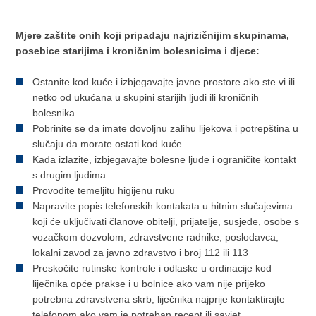
Mjere zaštite onih koji pripadaju najrizičnijim skupinama,
posebice starijima i kroničnim bolesnicima i djece:
Ostanite kod kuće i izbjegavajte javne prostore ako ste vi ili
netko od ukućana u skupini starijih ljudi ili kroničnih
bolesnika
Pobrinite se da imate dovoljnu zalihu lijekova i potrepština u
slučaju da morate ostati kod kuće
Kada izlazite, izbjegavajte bolesne ljude i ograničite kontakt
s drugim ljudima
Provodite temeljitu higijenu ruku
Napravite popis telefonskih kontakata u hitnim slučajevima
koji će uključivati članove obitelji, prijatelje, susjede, osobe s
vozačkom dozvolom, zdravstvene radnike, poslodavca,
lokalni zavod za javno zdravstvo i broj 112 ili 113
Preskočite rutinske kontrole i odlaske u ordinacije kod
liječnika opće prakse i u bolnice ako vam nije prijeko
potrebna zdravstvena skrb; liječnika najprije kontaktirajte
telefonom ako vam je potreban recept ili savjet