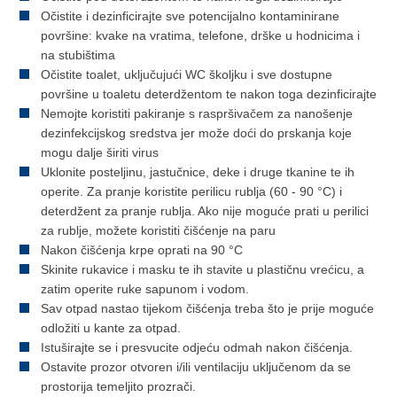
Očistite i dezinficirajte sve potencijalno kontaminirane
površine: kvake na vratima, telefone, drške u hodnicima i
na stubištima
Očistite toalet, uključujući WC školjku i sve dostupne
površine u toaletu deterdžentom te nakon toga dezinficirajte
Nemojte koristiti pakiranje s raspršivačem za nanošenje
dezinfekcijskog sredstva jer može doći do prskanja koje
mogu dalje širiti virus
Uklonite posteljinu, jastučnice, deke i druge tkanine te ih
operite. Za pranje koristite perilicu rublja (60 - 90 °C) i
deterdžent za pranje rublja. Ako nije moguće prati u perilici
za rublje, možete koristiti čišćenje na paru
Nakon čišćenja krpe oprati na 90 °C
Skinite rukavice i masku te ih stavite u plastičnu vrećicu, a
zatim operite ruke sapunom i vodom.
Sav otpad nastao tijekom čišćenja treba što je prije moguće
odložiti u kante za otpad.
Istuširajte se i presvucite odjeću odmah nakon čišćenja.
Ostavite prozor otvoren i/ili ventilaciju uključenom da se
prostorija temeljito prozrači.