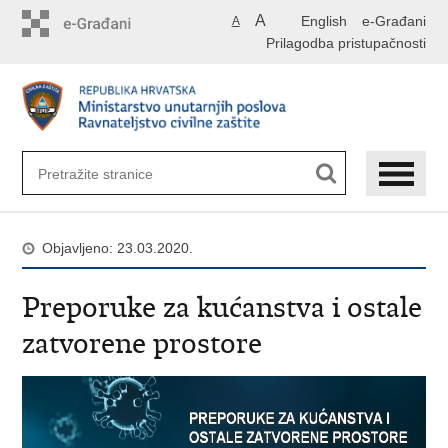
Preskoči
A
English
e-Građani
A
na
Prilagodba pristupačnosti
glavni
sadržaj
Objavljeno: 23.03.2020.
Preporuke za kućanstva i ostale
zatvorene prostore