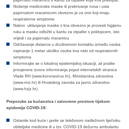
Nošenje medicinske maske ili prekrivanje nosa i usta
papirnatom maramicom obvezno je za one koji imaju
respiratorne simptome
Nakon uklanjanja maske s lica obvezno je provesti higijenu
ruku a masku odložiti u kantu za otpatke s poklopcem, isto
vrijedi i za papirnatu maramicu
Održavanje distance u društvenom kontaktu između osoba
najmanje 1 metar ukoliko osoba ima neki od respiratornih
simptoma
Informirajte se o lokalnoj epidemijskoj situaciji, ali pratite
provjerene izvore informiranja poput internetskih stranica
Vlade RH (www.koronavirus.hr), Ministarstva zdravstva
(www.miz.hr) ili Hrvatskog zavoda za javno zdravstvo
(www.hzjz.hr).
Preporuke za kućanstva i zatvorene prostore tijekom
epidemije COVID-19:
Ostanite kod kuće i javite se telefonom nadležnom liječniku
obiteljske medicine ili u tzv. COVID-19 dežurnu ambulantu