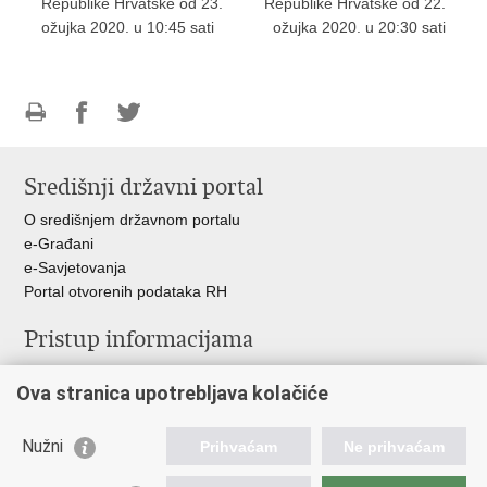
Republike Hrvatske od 23.
Republike Hrvatske od 22.
ožujka 2020. u 10:45 sati
ožujka 2020. u 20:30 sati
Ispiši
Podijeli
Podijeli
stranicu
na
na
Središnji državni portal
Facebooku
Twitteru
O središnjem državnom portalu
e-Građani
e-Savjetovanja
Portal otvorenih podataka RH
Pristup informacijama
Pravo na pristup informacijama
Ova stranica upotrebljava kolačiće
Savjetovanje
Zaštita osobnih podataka
Zapošljavanje
Nužni
Prihvaćam
Ne prihvaćam
Školovanje