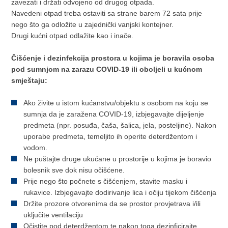
zavezati i držati odvojeno od drugog otpada.
Navedeni otpad treba ostaviti sa strane barem 72 sata prije
nego što ga odložite u zajednički vanjski kontejner.
Drugi kućni otpad odlažite kao i inače.
Čišćenje i dezinfekcija prostora u kojima je boravila osoba
pod sumnjom na zarazu COVID-19 ili oboljeli u kućnom
smještaju:
Ako živite u istom kućanstvu/objektu s osobom na koju se
sumnja da je zaražena COVID-19, izbjegavajte dijeljenje
predmeta (npr. posuđa, čaša, šalica, jela, posteljine). Nakon
uporabe predmeta, temeljito ih operite deterdžentom i
vodom.
Ne puštajte druge ukućane u prostorije u kojima je boravio
bolesnik sve dok nisu očišćene.
Prije nego što počnete s čišćenjem, stavite masku i
rukavice. Izbjegavajte dodirivanje lica i očiju tijekom čišćenja
Držite prozore otvorenima da se prostor provjetrava i/ili
uključite ventilaciju
Očistite pod deterdžentom te nakon toga dezinficirajte