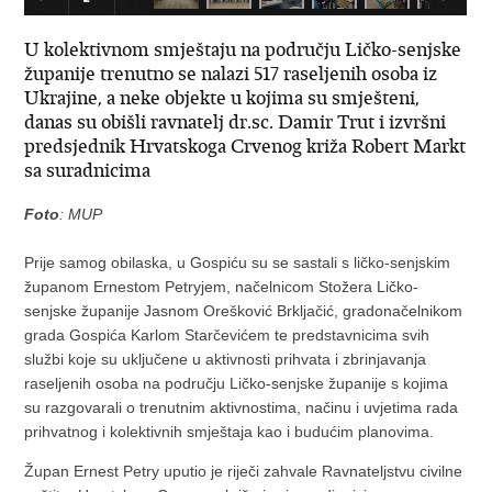
U kolektivnom smještaju na području Ličko-senjske
županije trenutno se nalazi 517 raseljenih osoba iz
Ukrajine, a neke objekte u kojima su smješteni,
danas su obišli ravnatelj dr.sc. Damir Trut i izvršni
predsjednik Hrvatskoga Crvenog križa Robert Markt
sa suradnicima
Foto
: MUP
Prije samog obilaska, u Gospiću su se sastali s ličko-senjskim
županom Ernestom Petryjem, načelnicom Stožera Ličko-
senjske županije Jasnom Orešković Brkljačić, gradonačelnikom
grada Gospića Karlom Starčevićem te predstavnicima svih
službi koje su uključene u aktivnosti prihvata i zbrinjavanja
raseljenih osoba na području Ličko-senjske županije s kojima
su razgovarali o trenutnim aktivnostima, načinu i uvjetima rada
prihvatnog i kolektivnih smještaja kao i budućim planovima.
Župan Ernest Petry uputio je riječi zahvale Ravnateljstvu civilne