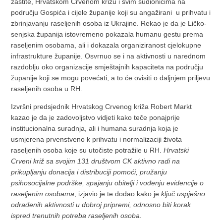
zaštite, Hrvatskom Crvenom križu i svim sudionicima na
području Gospića i cijele županije koji su angažirani u prihvatu i
zbrinjavanju raseljenih osoba iz Ukrajine. Rekao je da je Ličko-
senjska županija istovremeno pokazala humanu gestu prema
raseljenim osobama, ali i dokazala organiziranost cjelokupne
infrastrukture županije. Osvrnuo se i na aktivnosti u narednom
razdoblju oko organizacije smještajnih kapaciteta na području
županije koji se mogu povećati, a to će ovisiti o daljnjem priljevu
raseljenih osoba u RH.
Izvršni predsjednik Hrvatskog Crvenog križa Robert Markt
kazao je da je zadovoljstvo vidjeti kako teče ponajprije
institucionalna suradnja, ali i humana suradnja koja je
usmjerena prvenstveno k prihvatu i normalizaciji života
raseljenih osoba koje su utočiste potražile u RH.
Hrvatski
Crveni križ sa svojim 131 društvom CK aktivno radi na
prikupljanju donacija i distribuciji pomoći, pružanju
psihosocijalne podrške, spajanju obitelji i vođenju evidencije o
raseljenim osobama
, izjavio je te dodao kako je
ključ uspješno
odrađenih aktivnosti u dobroj pripremi, odnosno biti korak
ispred trenutnih potreba raseljenih osoba.