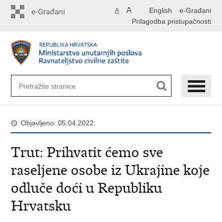
Preskoči
A
English
e-Građani
A
na
Prilagodba pristupačnosti
glavni
sadržaj
Objavljeno: 05.04.2022.
Trut: Prihvatit ćemo sve
raseljene osobe iz Ukrajine koje
odluče doći u Republiku
Hrvatsku