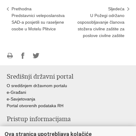
Prethodna
Sljedeća
Predstavnici veleposlanstva
U Požegi održano
SAD-a posjetili su raseljene
osposobljavanje članova
osobe u Motelu Plitvice
stožera civilne zaštite za
poslove civilne zaštite
Ispiši
Podijeli
Podijeli
stranicu
na
na
Središnji državni portal
Facebooku
Twitteru
O središnjem državnom portalu
e-Građani
e-Savjetovanja
Portal otvorenih podataka RH
Pristup informacijama
Pravo na pristup informacijama
Ova stranica upotrebljava kolačiće
Savjetovanje