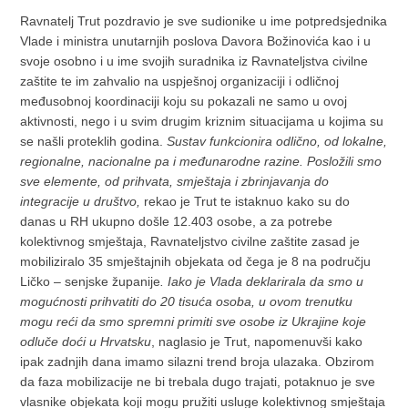
Ravnatelj Trut pozdravio je sve sudionike u ime potpredsjednika
Vlade i ministra unutarnjih poslova Davora Božinovića kao i u
svoje osobno i u ime svojih suradnika iz Ravnateljstva civilne
zaštite te im zahvalio na uspješnoj organizaciji i odličnoj
međusobnoj koordinaciji koju su pokazali ne samo u ovoj
aktivnosti, nego i u svim drugim kriznim situacijama u kojima su
se našli proteklih godina.
Sustav funkcionira odlično, od lokalne,
regionalne, nacionalne pa i međunarodne razine. Posložili smo
sve elemente, od prihvata, smještaja i zbrinjavanja do
integracije u društvo,
rekao je Trut te istaknuo kako su do
danas u RH ukupno došle 12.403 osobe, a za potrebe
kolektivnog smještaja, Ravnateljstvo civilne zaštite zasad je
mobiliziralo 35 smještajnih objekata od čega je 8 na području
Ličko – senjske županije
. Iako je Vlada deklarirala da smo u
mogućnosti prihvatiti do 20 tisuća osoba, u ovom trenutku
mogu reći da smo spremni primiti sve osobe iz Ukrajine koje
odluče doći u Hrvatsku
, naglasio je Trut, napomenuvši kako
ipak zadnjih dana imamo silazni trend broja ulazaka. Obzirom
da faza mobilizacije ne bi trebala dugo trajati, potaknuo je sve
vlasnike objekata koji mogu pružiti usluge kolektivnog smještaja