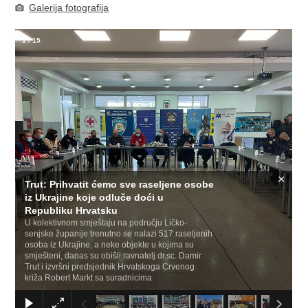
Galerija fotografija
1
/
15
×
Trut: Prihvatit ćemo sve raseljene osobe
iz Ukrajine koje odluče doći u
Republiku Hrvatsku
U kolektivnom smještaju na području Ličko-
senjske županije trenutno se nalazi 517 raseljenih
osoba iz Ukrajine, a neke objekte u kojima su
smješteni, danas su obišli ravnatelj dr.sc. Damir
Trut i izvršni predsjednik Hrvatskoga Crvenog
križa Robert Markt sa suradnicima