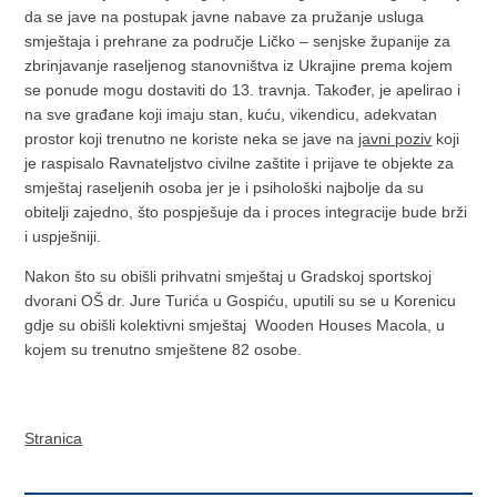
da se jave na postupak javne nabave za pružanje usluga
smještaja i prehrane za područje Ličko – senjske županije za
zbrinjavanje raseljenog stanovništva iz Ukrajine prema kojem
se ponude mogu dostaviti do 13. travnja. Također, je apelirao i
na sve građane koji imaju stan, kuću, vikendicu, adekvatan
prostor koji trenutno ne koriste neka se jave na
javni poziv
koji
je raspisalo Ravnateljstvo civilne zaštite i prijave te objekte za
smještaj raseljenih osoba jer je i psihološki najbolje da su
obitelji zajedno, što pospješuje da i proces integracije bude brži
i uspješniji.
Nakon što su obišli prihvatni smještaj u Gradskoj sportskoj
dvorani OŠ dr. Jure Turića u Gospiću, uputili su se u Korenicu
gdje su obišli kolektivni smještaj Wooden Houses Macola, u
kojem su trenutno smještene 82 osobe.
Stranica