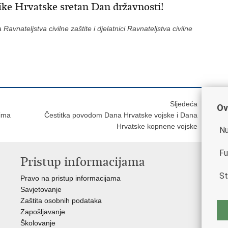
ke Hrvatske sretan Dan državnosti!
avnateljstva civilne zaštite i djelatnici Ravnateljstva civilne
Sljedeća
Ov
nima
Čestitka povodom Dana Hrvatske vojske i Dana
Hrvatske kopnene vojske
Nu
Fu
Pristup informacijama
V
St
Pravo na pristup informacijama
Vla
Savjetovanje
Min
Zaštita osobnih podataka
Min
Zapošljavanje
Školovanje