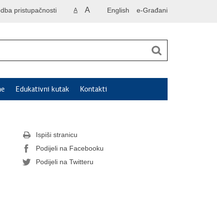
A
odba pristupačnosti
English
e-Građani
A
ne
Edukativni kutak
Kontakti
Ispiši stranicu
Podijeli na Facebooku
Podijeli na Twitteru