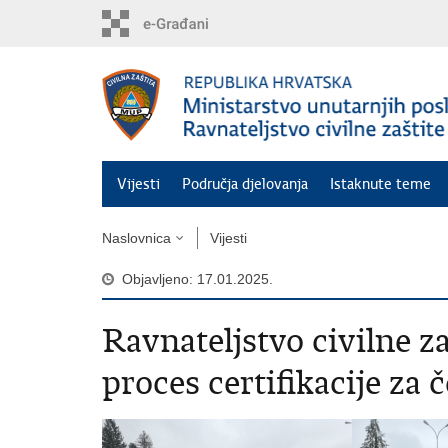
Preskoči
na
glavni
sadržaj
Vijesti
Područja djelovanja
Istaknute teme
Naslovnica
Vijesti
Objavljeno: 17.01.2025.
Ravnateljstvo civilne 
proces certifikacije za 