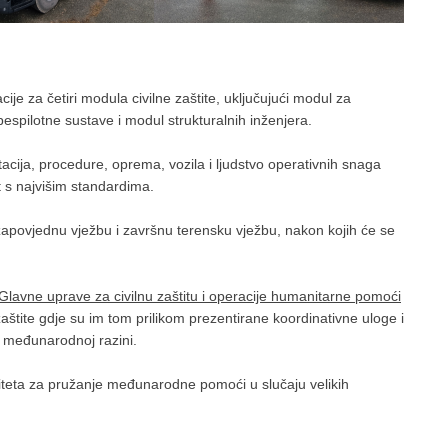
cije za četiri modula civilne zaštite, uključujući modul za
spilotne sustave i modul strukturalnih inženjera.
cija, procedure, oprema, vozila i ljudstvo operativnih snaga
t s najvišim standardima.
apovjednu vježbu i završnu terensku vježbu, nakon kojih će se
Glavne uprave za civilnu zaštitu i operacije humanitarne pomoći
zaštite gdje su im tom prilikom prezentirane koordinativne uloge i
i međunarodnoj razini.
citeta za pružanje međunarodne pomoći u slučaju velikih