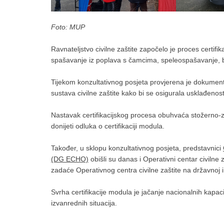
Foto: MUP
Ravnateljstvo civilne zaštite započelo je proces certifika
spašavanje iz poplava s čamcima, speleospašavanje, be
Tijekom konzultativnog posjeta provjerena je dokumenta
sustava civilne zaštite kako bi se osigurala usklađenos
Nastavak certifikacijskog procesa obuhvaća stožerno-z
donijeti odluka o certifikaciji modula.
Također, u sklopu konzultativnog posjeta, predstavnici
(DG ECHO)
obišli su danas i Operativni centar civilne 
zadaće Operativnog centra civilne zaštite na državnoj 
Svrha certifikacije modula je jačanje nacionalnih kapa
izvanrednih situacija.