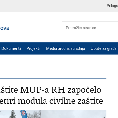
Prilag
Dokumenti
Projekti
Međunarodna suradnja
Upute za građa
zaštite MUP-a RH započelo
četiri modula civilne zaštite