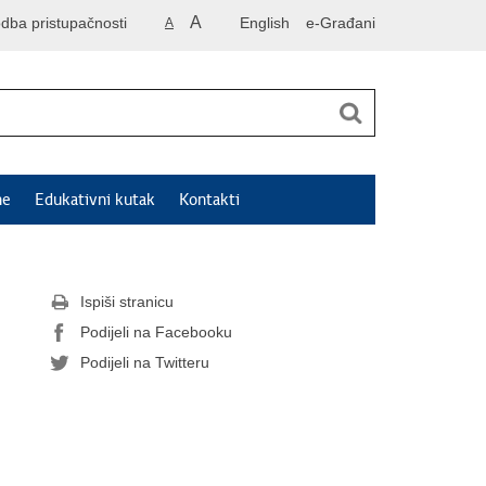
A
odba pristupačnosti
English
e-Građani
A
ne
Edukativni kutak
Kontakti
Ispiši stranicu
Podijeli na Facebooku
Podijeli na Twitteru