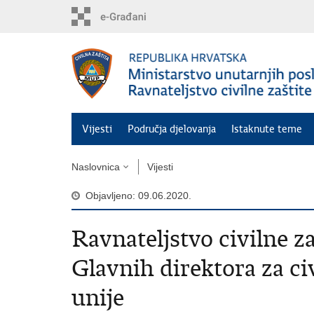
Preskoči
na
glavni
sadržaj
Vijesti
Područja djelovanja
Istaknute teme
Naslovnica
Vijesti
Objavljeno: 09.06.2020.
Ravnateljstvo civilne z
Glavnih direktora za ci
unije