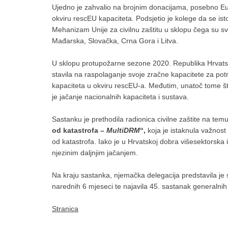
Ujedno je zahvalio na brojnim donacijama, posebno Eu
okviru rescEU kapaciteta. Podsjetio je kolege da se i
Mehanizam Unije za civilnu zaštitu u sklopu čega su svo
Mađarska, Slovačka, Crna Gora i Litva.
U sklopu protupožarne sezone 2020. Republika Hrvatska
stavila na raspolaganje svoje zračne kapacitete za p
kapaciteta u okviru rescEU-a. Međutim, unatoč tome št
je jačanje nacionalnih kapaciteta i sustava.
Sastanku je prethodila radionica civilne zaštite na tem
od katastrofa –
MultiDRM
“,
koja je istaknula važnost 
od katastrofa. Iako je u Hrvatskoj dobra višesektorska 
njezinim daljnjim jačanjem.
Na kraju sastanka, njemačka delegacija predstavila je
narednih 6 mjeseci te najavila 45. sastanak generalnih
Stranica