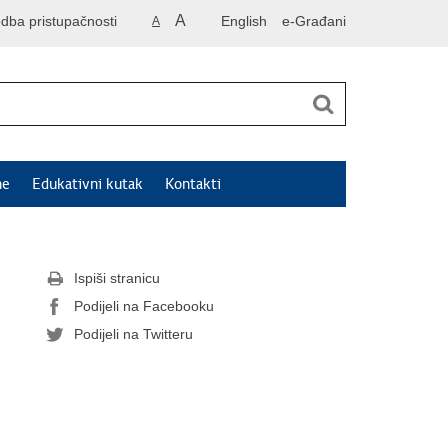
A
odba pristupačnosti
English
e-Građani
A
ne
Edukativni kutak
Kontakti
Ispiši stranicu
Podijeli na Facebooku
Podijeli na Twitteru