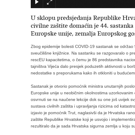
U sklopu predsjedanja Republike Hrva
civilne zaštite domaćin je 44. sastanka
Europske unije, zemalja Europskog go
Zbog epidemije bolesti COVID-19 sastanak se održao 9.
sveučilišne knjižnice. Na sastanku se razgovaralo o p
rescEU kapacitetima, o čemu je 86 predstavnika nacional
tajništva Vijeća dalo presjek poduzetih aktivnosti u bo
nedostatke s preporukama kako ih otkloniti u budućem
Sastanak je otvorio pomoćnik ministra unutarnjih poslo
Europske unije u neobičnim okolnostima uzorkovanim e
osvrnuti se na naučene lekcije dok su one još uvijek sv
sustava civilnih zaštita i upravljanja rizicima od katas
izjavio je pomoćnik Trut, naglasivši da je Hrvatska ra
zaštite Republike Hrvatske koji je usvojio i implementira
rezultiralo da je sada Hrvatska sigurna zemlja u koju su v