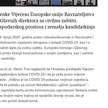
tske Vijećem Europske unije Ravnateljstvo
 Glavnih direktora za civilnu zaštitu
spodarskog prostora i zemalja kandidatkinja
 lipnja 2020. godine putem videokonferencije iz Nacionalne i
reliminarnim naučenim lekcijama o bolesti COVID-19, kao i o
nih tijela za civilnu zaštitu, Europske komisije i Glavnog
rbi protiv širenja koronavirusa u svojim zemljama, kao i uočene
 razdoblju.
va dr.sc. Damir Trut naglasivši da Hrvatska predsjeda Vijećem
pidemijom bolesti COVID-19 i da je sada pravo vrijeme
ježe. „Vidljivo je da COVID-19 pokazao ranjivost zajednica,
trofa te potrebu za većom fleksibilnošću i jačom suradnjom“ –
no započela borbu protiv koronavirusa uspostavom Stožera civilne
o brojne mjere kojima se spriječilo širenje virusa, što je
eć počeli dolaziti turisti.