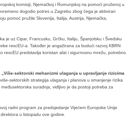
ropskoj komisiji, Njemačkoj i Rumunjskoj na pomoći pruženoj u
stovremeno dogodio potres u Zagrebu zbog čega je aktiviran
ju pomoć pružile Slovenija, Italija, Austrija, Njemačka,
 je uz Cipar, Francusku, Grčku, Italiju, Španjolsku i Švedsku
otrebe rescEU-a. Također je angažirana za budući razvoj KBRN
o rescEU predstavlja koristan alat i sigurnosnu mrežu, potrebno
u
„Više-sektorski mehanizmi ulaganja u upravljanje rizicima
više-sektorskih strategija ulaganja i planova u smanjenje rizika
i međusektorska suradnja, vidljivo je da postoji potreba za
 svoj radni program za predsjedanje Vijećem Europske Unije
 direktora u listopadu ove godine.