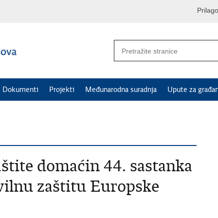
Prilag
Dokumenti
Projekti
Međunarodna suradnja
Upute za građa
aštite domaćin 44. sastanka
vilnu zaštitu Europske