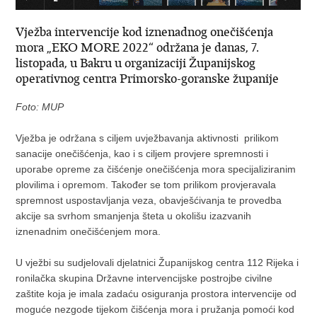
Vježba intervencije kod iznenadnog onečišćenja
mora „EKO MORE 2022“ održana je danas, 7.
listopada, u Bakru u organizaciji Županijskog
operativnog centra Primorsko-goranske županije
Foto: MUP
Vježba je održana s ciljem uvježbavanja aktivnosti prilikom
sanacije onečišćenja, kao i s ciljem provjere spremnosti i
uporabe opreme za čišćenje onečišćenja mora specijaliziranim
plovilima i opremom. Također se tom prilikom provjeravala
spremnost uspostavljanja veza, obavješćivanja te provedba
akcije sa svrhom smanjenja šteta u okolišu izazvanih
iznenadnim onečišćenjem mora.
U vježbi su sudjelovali djelatnici Županijskog centra 112 Rijeka i
ronilačka skupina Državne intervencijske postrojbe civilne
zaštite koja je imala zadaću osiguranja prostora intervencije od
moguće nezgode tijekom čišćenja mora i pružanja pomoći kod