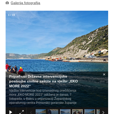
Galerija fotografija
1
/
15
×
Pripadnici Državne intervencijske
postrojbe civilne zaštite na vježbi „EKO
MORE 2022“
Vježba intervencije kod iznenadnog onečišćenja
mora „EKO MORE 2022“ održana je danas, 7.
listopada, u Bakru u organizaciji Županijskog
operativnog centra Primorsko-goranske županije