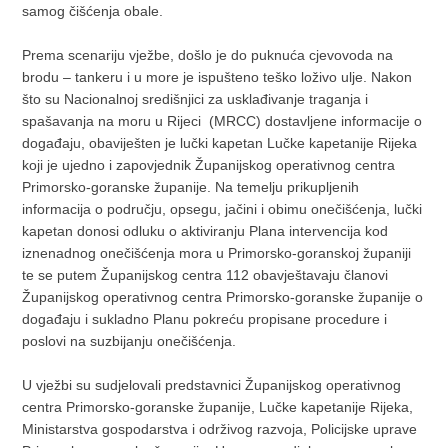
samog čišćenja obale.
Prema scenariju vježbe, došlo je do puknuća cjevovoda na
brodu – tankeru i u more je ispušteno teško loživo ulje. Nakon
što su Nacionalnoj središnjici za usklađivanje traganja i
spašavanja na moru u Rijeci (MRCC) dostavljene informacije o
događaju, obaviješten je lučki kapetan Lučke kapetanije Rijeka
koji je ujedno i zapovjednik Županijskog operativnog centra
Primorsko-goranske županije. Na temelju prikupljenih
informacija o području, opsegu, jačini i obimu onečišćenja, lučki
kapetan donosi odluku o aktiviranju Plana intervencija kod
iznenadnog onečišćenja mora u Primorsko-goranskoj županiji
te se putem Županijskog centra 112 obavještavaju članovi
Županijskog operativnog centra Primorsko-goranske županije o
događaju i sukladno Planu pokreću propisane procedure i
poslovi na suzbijanju onečišćenja.
U vježbi su sudjelovali predstavnici Županijskog operativnog
centra Primorsko-goranske županije, Lučke kapetanije Rijeka,
Ministarstva gospodarstva i održivog razvoja, Policijske uprave