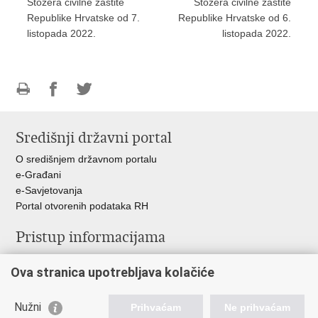
Stožera civilne zaštite
Stožera civilne zaštite
Republike Hrvatske od 7.
Republike Hrvatske od 6.
listopada 2022.
listopada 2022.
Ispiši
Podijeli
Podijeli
stranicu
na
na
Središnji državni portal
Facebooku
Twitteru
O središnjem državnom portalu
e-Građani
e-Savjetovanja
Portal otvorenih podataka RH
Pristup informacijama
Pravo na pristup informacijama
Ova stranica upotrebljava kolačiće
Savjetovanje
Zaštita osobnih podataka
Zapošljavanje
Nužni
Prihvaćam
Ne prihvaćam