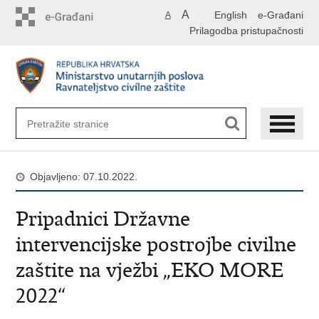
Preskoči
A
English
e-Građani
A
na
Prilagodba pristupačnosti
glavni
sadržaj
Objavljeno: 07.10.2022.
Pripadnici Državne
intervencijske postrojbe civilne
zaštite na vježbi „EKO MORE
2022“