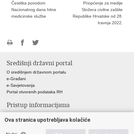
Čestitka povodom
Priopćenje za medije
Nacionalnog dana hitne
Stožera civilne zaštite
medicinske službe
Republike Hrvatske od 28.
travnja 2022.
Ispiši
Podijeli
Podijeli
stranicu
na
na
Središnji državni portal
Facebooku
Twitteru
O središnjem državnom portalu
e-Građani
e-Savjetovanja
Portal otvorenih podataka RH
Pristup informacijama
Pravo na pristup informacijama
Ova stranica upotrebljava kolačiće
Savjetovanje
Zaštita osobnih podataka
Zapošljavanje