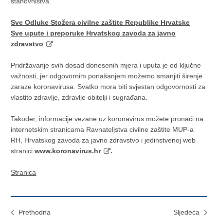
stanovništva.
Sve Odluke Stožera civilne zaštite Republike Hrvatske
Sve upute i preporuke Hrvatskog zavoda za javno
zdravstvo
Pridržavanje svih dosad donesenih mjera i uputa je od ključne
važnosti, jer odgovornim ponašanjem možemo smanjiti širenje
zaraze koronavirusa. Svatko mora biti svjestan odgovornosti za
vlastito zdravlje, zdravlje obitelji i sugrađana.
Također, informacije vezane uz koronavirus možete pronaći na
internetskim stranicama Ravnateljstva civilne zaštite MUP-a
RH, Hrvatskog zavoda za javno zdravstvo i jedinstvenoj web
stranici
www.koronavirus.hr
.
Stranica
Prethodna
Sljedeća