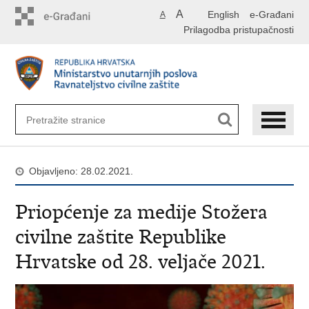
Preskoči
A
English
e-Građani
A
na
Prilagodba pristupačnosti
glavni
sadržaj
Objavljeno: 28.02.2021.
Priopćenje za medije Stožera
civilne zaštite Republike
Hrvatske od 28. veljače 2021.