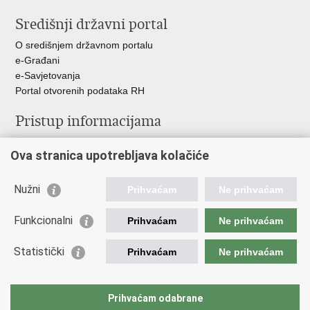
stranicu
na
na
Središnji državni portal
Facebooku
Twitteru
O središnjem državnom portalu
e-Građani
e-Savjetovanja
Portal otvorenih podataka RH
Pristup informacijama
Pravo na pristup informacijama
Ova stranica upotrebljava kolačiće
Savjetovanje
Zaštita osobnih podataka
Zapošljavanje
Nužni
Prihvaćam
Ne prihvaćam
Školovanje
Odnosi s javnošću
Funkcionalni
Prihvaćam
Ne prihvaćam
Važne poveznice
Statistički
Prihvaćam
Ne prihvaćam
Vlada Republike Hrvatske
Ministarstvo unutarnjih poslova
Prihvaćam odabrane
Ministarstvo obrane