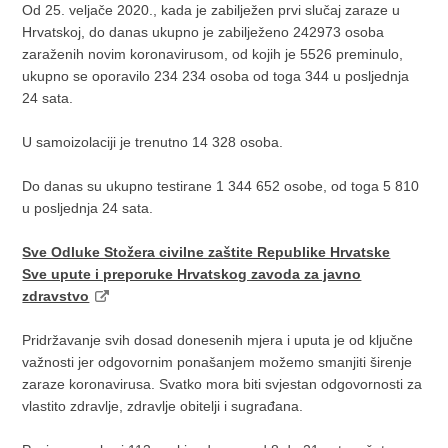
Od 25. veljače 2020., kada je zabilježen prvi slučaj zaraze u
Hrvatskoj, do danas ukupno je zabilježeno 242973 osoba
zaraženih novim koronavirusom, od kojih je 5526 preminulo,
ukupno se oporavilo 234 234 osoba od toga 344 u posljednja
24 sata.
U samoizolaciji je trenutno 14 328 osoba.
Do danas su ukupno testirane 1 344 652 osobe, od toga 5 810
u posljednja 24 sata.
Sve Odluke Stožera civilne zaštite Republike Hrvatske
Sve upute i preporuke Hrvatskog zavoda za javno
zdravstvo
Pridržavanje svih dosad donesenih mjera i uputa je od ključne
važnosti jer odgovornim ponašanjem možemo smanjiti širenje
zaraze koronavirusa. Svatko mora biti svjestan odgovornosti za
vlastito zdravlje, zdravlje obitelji i sugrađana.