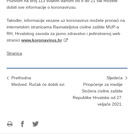
Pozivom na broj 113 svakim danom od 8 do 21 sat možete
dobiti sve informacije o koronavirusu.
Također, informacije vezane uz koronavirus možete pronaći na
internetskim stranicama Ravnateljstva civilne zaštite MUP-a
RH, Hrvatskog zavoda za javno zdravstvo i jedinstvenoj web
stranici
www.koronavirus.hr
Stranica
Prethodna
Sljedeća
Medved: Ručak će dobiti svi
Priopćenje za medije
Stožera civilne zaštite
Republike Hrvatske od 27.
veljače 2021.
Ispiši
Podijeli
Podijeli