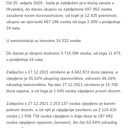
Od 25. veljače 2020., kada je zabilježen prvi slučaj zaraze u
Hrvatskoj, do danas ukupno su zabilježene 697.952 osobe
zaražene novim koronavirusom, od kojih je 12.425 preminulo,
ukupno se oporavilo 667.186 osoba od toga 2.499 u posljednja
24 sata.
U samoizolaciji su trenutno 14.332 osobe.
Do danas je ukupno testirano 3.715.396 osoba, od toga 11.475
u posljednja 24 sata.
Zaključno s 27.12.2021 utrošeno je 4.662.872 doza cjepiva, a
cijepljeno je 55,52% ukupnog stanovništva, odnosno 66,16%
odraslog stanovništva. Na dan 27.12.2021 utrošeno je 15.700
doza cjepiva, a od toga je 1.645 osoba cijepljeno prvom dozom.
Zaključno s 27.12.2021 2.253.137 osoba cijepljeno je barem
jednom dozom, a od njih je cijepljenje završeno za 2.124.416
osoba ( 1.936.734 osoba cijepljeno s dvije doze te 187.682
osoba cijepljeno cjepivom Jannsen), što čini 62,54% odraslog