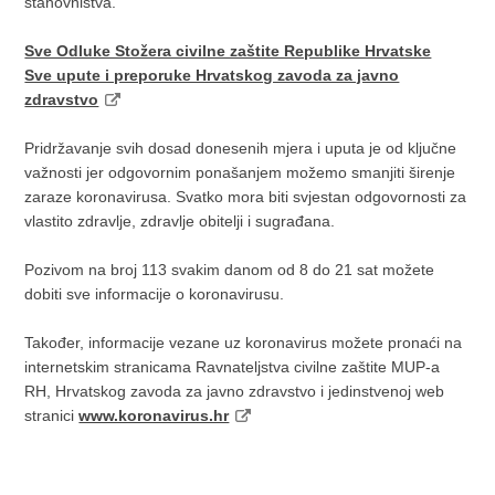
stanovništva.
Sve Odluke Stožera civilne zaštite Republike Hrvatske
Sve upute i preporuke Hrvatskog zavoda za javno
zdravstvo
Pridržavanje svih dosad donesenih mjera i uputa je od ključne
važnosti jer odgovornim ponašanjem možemo smanjiti širenje
zaraze koronavirusa. Svatko mora biti svjestan odgovornosti za
vlastito zdravlje, zdravlje obitelji i sugrađana.
Pozivom na broj 113 svakim danom od 8 do 21 sat možete
dobiti sve informacije o koronavirusu.
Također, informacije vezane uz koronavirus možete pronaći na
internetskim stranicama Ravnateljstva civilne zaštite MUP-a
RH, Hrvatskog zavoda za javno zdravstvo i jedinstvenoj web
stranici
www.koronavirus.hr