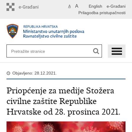
Preskoči
A
English
e-Građani
A
na
Prilagodba pristupačnosti
glavni
sadržaj
Objavljeno: 28.12.2021.
Priopćenje za medije Stožera
civilne zaštite Republike
Hrvatske od 28. prosinca 2021.