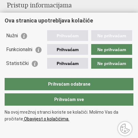
Pristup informacijama
Pravo na pristup informacijama
Ova stranica upotrebljava kolačiće
Savjetovanje
Zaštita osobnih podataka
Zapošljavanje
Nužni
Prihvaćam
Ne prihvaćam
Školovanje
Odnosi s javnošću
Funkcionalni
Prihvaćam
Ne prihvaćam
Važne poveznice
Statistički
Prihvaćam
Ne prihvaćam
Vlada Republike Hrvatske
Ministarstvo unutarnjih poslova
Prihvaćam odabrane
Ministarstvo obrane
Prihvaćam sve
Povratak na vrh
Na ovoj mrežnoj stranci koriste se kolačići. Molimo Vas da
Copyright © 2026 Ravnateljstvo civilne zaštite.
Uvjeti korištenja
.
Izjava o
pročitate
Obavijest o kolačićima.
pristupačnosti
.