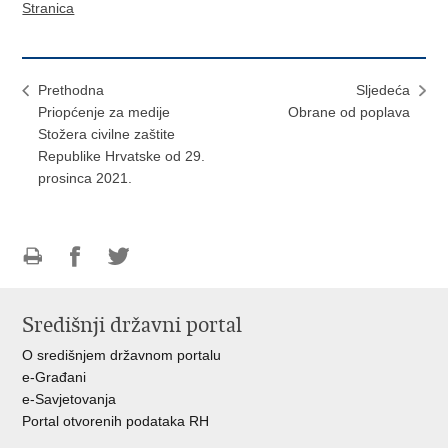
Stranica
Prethodna
Sljedeća
Priopćenje za medije
Obrane od poplava
Stožera civilne zaštite
Republike Hrvatske od 29.
prosinca 2021.
Ispiši
Podijeli
Podijeli
stranicu
na
na
Središnji državni portal
Facebooku
Twitteru
O središnjem državnom portalu
e-Građani
e-Savjetovanja
Portal otvorenih podataka RH