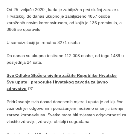
Od 25. veljače 2020., kada je zabilježen prvi slučaj zaraze u
Hrvatskoj, do danas ukupno je zabilježeno 4857 osoba
zaraženih novim koronavirusom, od kojih je 136 preminulo, a
3866 se oporavilo.
U samoizolaciji je trenutno 3271 osoba.
Do danas su ukupno testirane 112 003 osobe, od toga 1489 u
posljednja 24 sata.
Sve Odluke Stožera civilne zaštite Republike Hrvatske
Sve upute i preporuke Hrvatskog zavoda za javno
zdravstvo
Pridržavanje svih dosad donesenih mjera i uputa je od ključne
važnosti jer odgovornim ponašanjem možemo smanjiti širenje
zaraze koronavirusa. Svatko mora biti svjestan odgovornosti za
vlastito zdravlje, zdravlje obitelji i sugrađana.