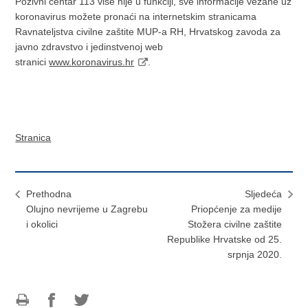
Pozivni centar 113 više nije u funkciji, sve informacije vezane uz
koronavirus možete pronaći na internetskim stranicama
Ravnateljstva civilne zaštite MUP-a RH, Hrvatskog zavoda za
javno zdravstvo i jedinstvenoj web
stranici
www.koronavirus.hr
.
Stranica
Prethodna
Sljedeća
Olujno nevrijeme u Zagrebu
Priopćenje za medije
i okolici
Stožera civilne zaštite
Republike Hrvatske od 25.
srpnja 2020.