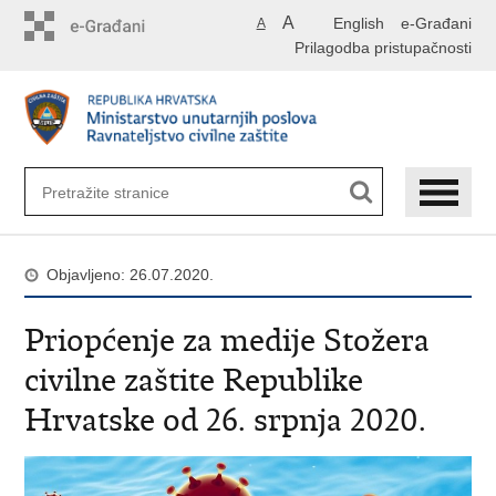
Preskoči
A
English
e-Građani
A
na
Prilagodba pristupačnosti
glavni
sadržaj
Objavljeno: 26.07.2020.
Priopćenje za medije Stožera
civilne zaštite Republike
Hrvatske od 26. srpnja 2020.