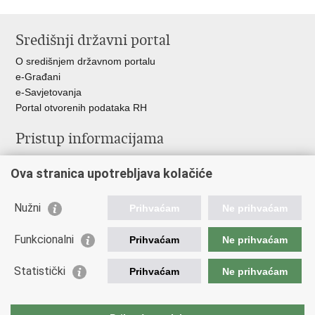
Ispiši
Podijeli
Podijeli
stranicu
na
na
Središnji državni portal
Facebooku
Twitteru
O središnjem državnom portalu
e-Građani
e-Savjetovanja
Portal otvorenih podataka RH
Pristup informacijama
Pravo na pristup informacijama
Ova stranica upotrebljava kolačiće
Savjetovanje
Zaštita osobnih podataka
Zapošljavanje
Nužni
Prihvaćam
Ne prihvaćam
Školovanje
Odnosi s javnošću
Funkcionalni
Prihvaćam
Ne prihvaćam
Važne poveznice
Statistički
Prihvaćam
Ne prihvaćam
Vlada Republike Hrvatske
Ministarstvo unutarnjih poslova