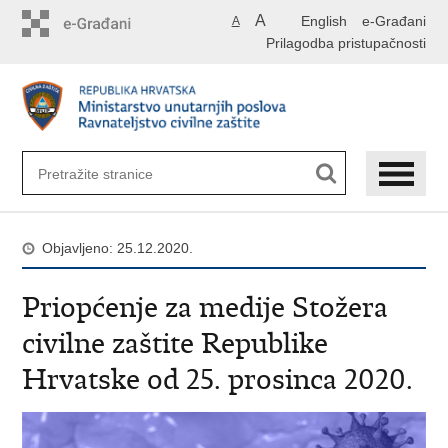
Preskoči
A
English
e-Građani
A
na
Prilagodba pristupačnosti
glavni
sadržaj
Objavljeno: 25.12.2020.
Priopćenje za medije Stožera
civilne zaštite Republike
Hrvatske od 25. prosinca 2020.