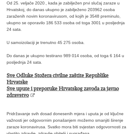
Od 25. veljače 2020., kada je zabilježen prvi slučaj zaraze u
Hrvatskoj, do danas ukupno je zabilježeno 203962 osoba
zaraženih novim koronavirusom, od kojih je 3548 preminulo,
ukupno se oporavilo 186 533 osoba od toga 3001 u posljednja
24 sata.
U samoizolaciji je trenutno 45 275 osoba.
Do danas je ukupno testirano 989 014 osoba, od toga 6 164 u
posljednja 24 sata.
Sve Odluke Stožera civilne zaštite Republike
Hrvatske
Sve upute i preporuke Hrvatskog zavoda za javno
zdravstvo
Pridržavanje svih dosad donesenih mjera i uputa je od ključne
važnosti jer odgovornim ponašanjem možemo smanjiti širenje
zaraze koronavirusa. Svatko mora biti svjestan odgovornosti za
vlastito zdravlje, zdravlje obitelji i sugrađana.