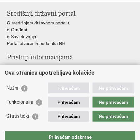
stranicu
na
na
Središnji državni portal
Facebooku
Twitteru
O središnjem državnom portalu
e-Građani
e-Savjetovanja
Portal otvorenih podataka RH
Pristup informacijama
Pravo na pristup informacijama
Ova stranica upotrebljava kolačiće
Savjetovanje
Zaštita osobnih podataka
Zapošljavanje
Nužni
Prihvaćam
Ne prihvaćam
Školovanje
Odnosi s javnošću
Funkcionalni
Prihvaćam
Ne prihvaćam
Važne poveznice
Statistički
Prihvaćam
Ne prihvaćam
Vlada Republike Hrvatske
Ministarstvo unutarnjih poslova
Prihvaćam odabrane
Ministarstvo obrane