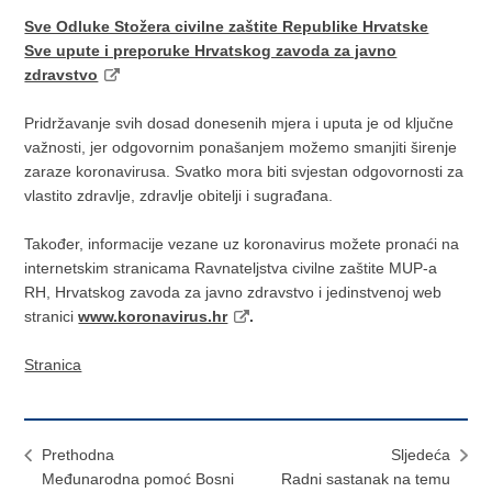
Sve Odluke Stožera civilne zaštite Republike Hrvatske
Sve upute i preporuke Hrvatskog zavoda za javno
zdravstvo
Pridržavanje svih dosad donesenih mjera i uputa je od ključne
važnosti, jer odgovornim ponašanjem možemo smanjiti širenje
zaraze koronavirusa. Svatko mora biti svjestan odgovornosti za
vlastito zdravlje, zdravlje obitelji i sugrađana.
Također, informacije vezane uz koronavirus možete pronaći na
internetskim stranicama Ravnateljstva civilne zaštite MUP-a
RH, Hrvatskog zavoda za javno zdravstvo i jedinstvenoj web
stranici
www.koronavirus.hr
.
Stranica
Prethodna
Sljedeća
Međunarodna pomoć Bosni
Radni sastanak na temu