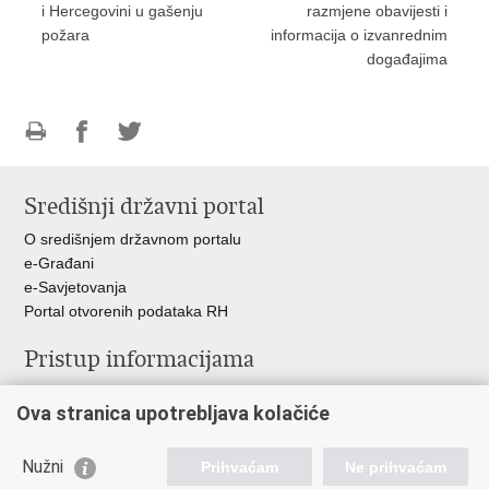
i Hercegovini u gašenju
razmjene obavijesti i
požara
informacija o izvanrednim
događajima
Ispiši
Podijeli
Podijeli
stranicu
na
na
Središnji državni portal
Facebooku
Twitteru
O središnjem državnom portalu
e-Građani
e-Savjetovanja
Portal otvorenih podataka RH
Pristup informacijama
Pravo na pristup informacijama
Ova stranica upotrebljava kolačiće
Savjetovanje
Zaštita osobnih podataka
Zapošljavanje
Nužni
Prihvaćam
Ne prihvaćam
Školovanje