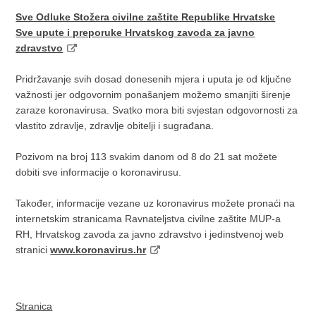
Sve Odluke Stožera civilne zaštite Republike Hrvatske
Sve upute i preporuke Hrvatskog zavoda za javno
zdravstvo
Pridržavanje svih dosad donesenih mjera i uputa je od ključne
važnosti jer odgovornim ponašanjem možemo smanjiti širenje
zaraze koronavirusa. Svatko mora biti svjestan odgovornosti za
vlastito zdravlje, zdravlje obitelji i sugrađana.
Pozivom na broj 113 svakim danom od 8 do 21 sat možete
dobiti sve informacije o koronavirusu.
Također, informacije vezane uz koronavirus možete pronaći na
internetskim stranicama Ravnateljstva civilne zaštite MUP-a
RH, Hrvatskog zavoda za javno zdravstvo i jedinstvenoj web
stranici
www.koronavirus.hr
Stranica