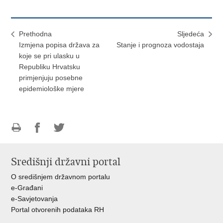
Prethodna
Sljedeća
Izmjena popisa država za
Stanje i prognoza vodostaja
koje se pri ulasku u
Republiku Hrvatsku
primjenjuju posebne
epidemiološke mjere
Ispiši
Podijeli
Podijeli
stranicu
na
na
Središnji državni portal
Facebooku
Twitteru
O središnjem državnom portalu
e-Građani
e-Savjetovanja
Portal otvorenih podataka RH