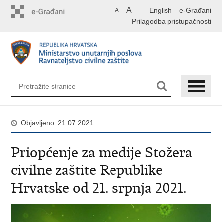
Preskoči
A
English
e-Građani
A
na
Prilagodba pristupačnosti
glavni
sadržaj
Objavljeno: 21.07.2021.
Priopćenje za medije Stožera
civilne zaštite Republike
Hrvatske od 21. srpnja 2021.