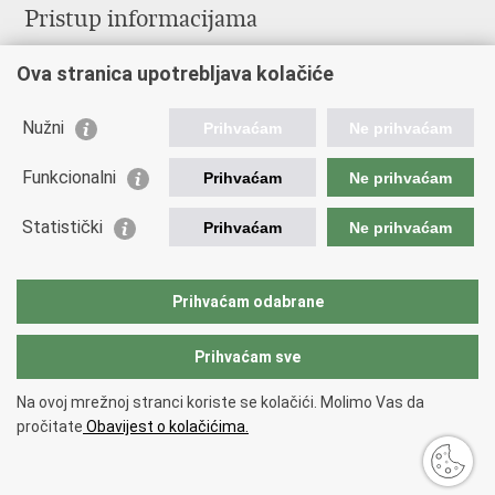
Pristup informacijama
Pravo na pristup informacijama
Ova stranica upotrebljava kolačiće
Savjetovanje
Zaštita osobnih podataka
Zapošljavanje
Nužni
Prihvaćam
Ne prihvaćam
Školovanje
Odnosi s javnošću
Funkcionalni
Prihvaćam
Ne prihvaćam
Važne poveznice
Statistički
Prihvaćam
Ne prihvaćam
Vlada Republike Hrvatske
Ministarstvo unutarnjih poslova
Prihvaćam odabrane
Ministarstvo obrane
Prihvaćam sve
Povratak na vrh
Na ovoj mrežnoj stranci koriste se kolačići. Molimo Vas da
Copyright © 2026 Ravnateljstvo civilne zaštite.
Uvjeti korištenja
.
Izjava o
pročitate
Obavijest o kolačićima.
pristupačnosti
.