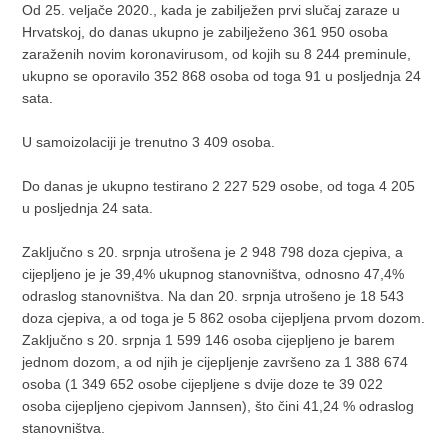
Od 25. veljače 2020., kada je zabilježen prvi slučaj zaraze u
Hrvatskoj, do danas ukupno je zabilježeno 361 950 osoba
zaraženih novim koronavirusom, od kojih su 8 244 preminule,
ukupno se oporavilo 352 868 osoba od toga 91 u posljednja 24
sata.
U samoizolaciji je trenutno 3 409 osoba.
Do danas je ukupno testirano 2 227 529 osobe, od toga 4 205
u posljednja 24 sata.
Zaključno s 20. srpnja utrošena je 2 948 798 doza cjepiva, a
cijepljeno je je 39,4% ukupnog stanovništva, odnosno 47,4%
odraslog stanovništva. Na dan 20. srpnja utrošeno je 18 543
doza cjepiva, a od toga je 5 862 osoba cijepljena prvom dozom.
Zaključno s 20. srpnja 1 599 146 osoba cijepljeno je barem
jednom dozom, a od njih je cijepljenje završeno za 1 388 674
osoba (1 349 652 osobe cijepljene s dvije doze te 39 022
osoba cijepljeno cjepivom Jannsen), što čini 41,24 % odraslog
stanovništva.