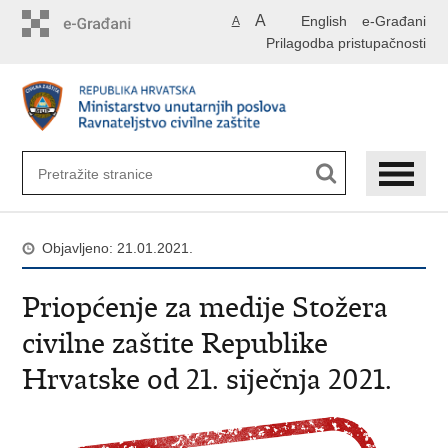
Preskoči
A
English
e-Građani
A
na
Prilagodba pristupačnosti
glavni
sadržaj
Objavljeno: 21.01.2021.
Priopćenje za medije Stožera
civilne zaštite Republike
Hrvatske od 21. siječnja 2021.