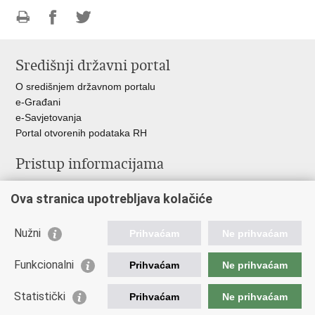
Ispiši
Podijeli
Podijeli
stranicu
na
na
Središnji državni portal
Facebooku
Twitteru
O središnjem državnom portalu
e-Građani
e-Savjetovanja
Portal otvorenih podataka RH
Pristup informacijama
Pravo na pristup informacijama
Ova stranica upotrebljava kolačiće
Savjetovanje
Zaštita osobnih podataka
Zapošljavanje
Nužni
Prihvaćam
Ne prihvaćam
Školovanje
Odnosi s javnošću
Funkcionalni
Prihvaćam
Ne prihvaćam
Važne poveznice
Statistički
Prihvaćam
Ne prihvaćam
Vlada Republike Hrvatske