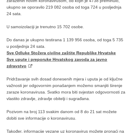
zaraženih novim koronavirusom, od kojih je 4738 preminulo,
ukupno se oporavilo 219 082 osoba od toga 724 u posljednja
24 sata.
U samoizolaciji je trenutno 15 702 osobe.
Do danas je ukupno testirana 1 139 956 osoba, od toga 5 735
u posljednja 24 sata.
Sve Odluke Stožera civilne zaštite Republike Hrvatske
Sve upute i preporuke Hrvatskog zavoda za javno
zdravstvo
Pridržavanje svih dosad donesenih mjera i uputa je od ključne
važnosti jer odgovornim ponašanjem možemo smanjiti širenje
zaraze koronavirusa. Svatko mora biti svjestan odgovornosti za
vlastito zdravlje, zdravlje obitelji i sugrađana.
Pozivom na broj 113 svakim danom od 8 do 21 sat možete
dobiti sve informacije o koronavirusu.
Također, informacije vezane uz koronavirus možete pronaći na